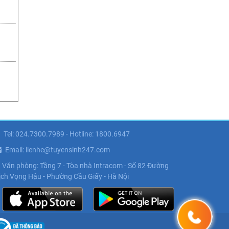
Tel: 024.7300.7989 - Hotline: 1800.6947
Email: lienhe@tuyensinh247.com
Văn phòng: Tầng 7 - Tòa nhà Intracom - Số 82 Đường
ịch Vọng Hậu - Phường Cầu Giấy - Hà Nội