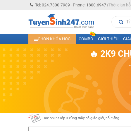
Tel: 024.7300.7989 - Phone: 1800.6947
(Thời gian hỗ
Học trực tuyến lớp 10 các môn Toán - Lý - Hóa - Văn - An
CHỌN KHÓA HỌC
COMBO
GIỚI THIỆU
GIÁ
Học trực tuyến lớp 11 đủ môn cùng Thầy Cô giỏi, nổi tiế
🔥 2K9 CH
Học online trực tuyến cấp Tiểu học và THCS năm học 2
Học online lớp 5 cùng thầy cô giáo giỏi, nổi tiếng
Học online lớp 7 cùng thầy cô giáo giỏi
Học online lớp 6 cùng thầy cô giỏi, nổi tiếng
Học online lớp 8 cùng thầy cô giáo giỏi
2K13! Bứt Phá Lớp 5 Năm Học 2023 - 2024
Học online lớp 4 cùng thầy cô giáo giỏi, nổi tiếng
Học online lớp 3 cùng thầy cô giáo giỏi, nổi tiếng
Học online lớp 2 với thầy cô giáo giỏi, nổi tiếng