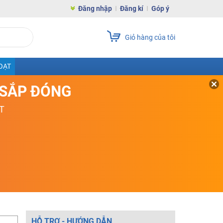
Đăng nhập
Đăng kí
Góp ý
Giỏ hàng của tôi
OẠT
D SẮP ĐÓNG
T
HỖ TRỢ - HƯỚNG DẪN