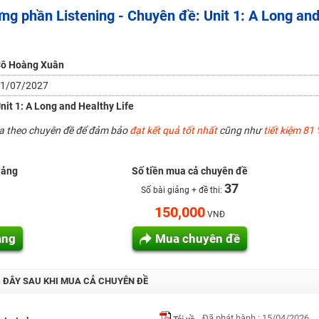
ựng phần Listening - Chuyên đề: Unit 1: A Long an
H ít nhất 25 điểm
 Tuyensinh247 (Từ 16-18/07/2025)
ô Hoàng Xuân
1/07/2027
năm 2018
nit 1: A Long and Healthy Life
g lai!
ua theo chuyên đề để đảm bảo
đạt kết quả tốt nhất
cũng như
tiết kiệm 81 
 viên giỏi và nổi tiếng
iảng
Số tiền mua cả chuyên đề
37
Số bài giảng + đề thi:
150,000
VNĐ
ảng
Mua chuyên đề
I ĐÂY SAU KHI MUA CẢ CHUYÊN ĐỀ
Đã phát hành : 15/04/2026