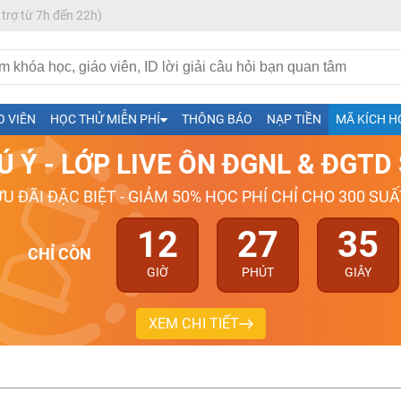
 trợ từ 7h đến 22h)
h- Sinh-Sử-Địa cùng Thầy Cô giỏi, nổi tiếng
O VIÊN
HỌC THỬ MIỄN PHÍ
THÔNG BÁO
NẠP TIỀN
MÃ KÍCH H
ng
Ú Ý - LỚP LIVE ÔN ĐGNL & ĐGT
026-2027
ƯU ĐÃI ĐẶC BIỆT - GIẢM 50% HỌC PHÍ CHỈ CHO 300 SUẤ
12
27
34
CHỈ CÒN
GIỜ
PHÚT
GIÂY
XEM CHI TIẾT