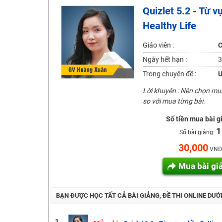
Quizlet 5.2 - Từ v
2K6! Lộ Trình Sun 2024 - Ba bước luyện thi TN THPT - Đ
Healthy Life
Hot! Lễ hội đồng giá 449K - 499K toàn bộ khoá học tại
Khuyến Mãi Khoá Học 1K Chỉ Từ 11-13/09/2024
Giáo viên :
C
Đồng giá khóa học 499K - 399K (13/11-15/11)
Ngày hết hạn :
3
Khai giảng các khóa lớp 9 Toán - Lý - Hóa - Văn - Anh 
Trong chuyên đề :
U
Khai giảng khóa Ngữ văn 7 - xây nền vững chắc cho tươn
Lời khuyên : Nên chọn m
so với mua từng bài.
Luyện thi vào lớp 10 môn Toán, Văn, Hóa, Anh, Lý với giáo
Số tiền mua bài g
1
Số bài giảng:
30,000
VNĐ
Mua bài gi
BẠN ĐƯỢC HỌC TẤT CẢ BÀI GIẢNG, ĐỀ THI ONLINE DƯỚ
1.