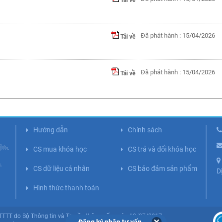
Tải về
Đã phát hành : 15/04/2026
Tải về
Đã phát hành : 15/04/2026
Tải về
Hướng dẫn
Chính sách
CS mua khóa học
CS trả và đổi khóa học
CS dữ liệu cá nhân
CS bảo đảm sản phẩm
D
Hình thức thanh toán
BTTTT do Bộ Thông tin và Truyền thông cấp ngày 10/07/2017.