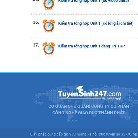
Kiểm tra tổng hợp Unit 1 (có video chữa)
36.
Kiểm tra tổng hợp Unit 1 (có lời giải chi tiết)
37.
Kiểm tra tổng hợp Unit 1 dạng TN THPT
CƠ QUAN CHỦ QUẢN: CÔNG TY CỔ PHẦN
CÔNG NGHỆ GIÁO DỤC THÀNH PHÁT
Giấy phép cung cấp dịch vụ mạng xã hội trực tuyến số 337/GP-