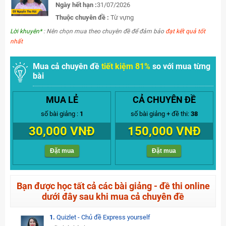
Ngày hết hạn :
31/07/2026
Thuộc chuyên đề :
Từ vựng
Lời khuyên*
: Nên chọn mua theo chuyên đề để đảm bảo
đạt kết quả tốt
nhất
Mua cả chuyên đề
tiết kiệm 81%
so với mua từng
bài
MUA LẺ
CẢ CHUYÊN ĐỀ
số bài giảng :
1
số bài giảng + đề thi:
38
30,000 VNĐ
150,000 VNĐ
Đặt mua
Đặt mua
Bạn được học tất cả các bài giảng - đề thi online
dưới đây sau khi mua cả chuyên đề
1.
Quizlet - Chủ đề Express yourself