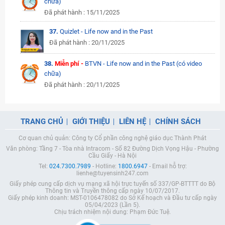
chữa)
Đã phát hành : 15/11/2025
37.
Quizlet - Life now and in the Past
Đã phát hành : 20/11/2025
38.
Miễn phí -
BTVN - Life now and in the Past (có video
chữa)
Đã phát hành : 20/11/2025
TRANG CHỦ
GIỚI THIỆU
LIÊN HỆ
CHÍNH SÁCH
Cơ quan chủ quản: Công ty Cổ phần công nghệ giáo dục Thành Phát
Văn phòng: Tầng 7 - Tòa nhà Intracom - Số 82 Đường Dịch Vọng Hậu - Phường
Cầu Giấy - Hà Nội
Tel:
024.7300.7989
- Hotline:
1800.6947
- Email hỗ trợ:
lienhe@tuyensinh247.com
Giấy phép cung cấp dịch vụ mạng xã hội trực tuyến số 337/GP-BTTTT do Bộ
Thông tin và Truyền thông cấp ngày 10/07/2017.
Giấy phép kinh doanh: MST-0106478082 do Sở Kế hoạch và Đầu tư cấp ngày
05/04/2023 (Lần 5).
Chịu trách nhiệm nội dung: Phạm Đức Tuệ.