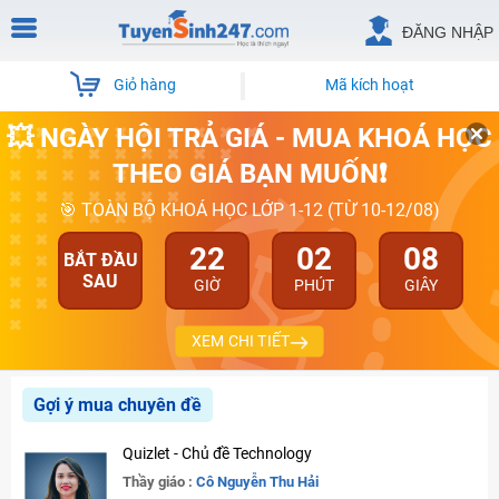
ĐĂNG NHẬP
Giỏ hàng
Mã kích hoạt
💥 NGÀY HỘI TRẢ GIÁ - MUA KHOÁ HỌC
THEO GIÁ BẠN MUỐN❗
🎯 TOÀN BỘ KHOÁ HỌC LỚP 1-12 (TỪ 10-12/08)
22
02
07
BẮT ĐẦU
SAU
GIỜ
PHÚT
GIÂY
XEM CHI TIẾT
Gợi ý mua chuyên đề
Quizlet - Chủ đề Technology
Thầy giáo :
Cô Nguyễn Thu Hải