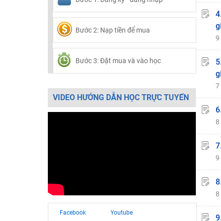
4
g
Bước 2: Nạp tiền để mua
9
Bước 3: Đặt mua và vào học
5
g
7
VIDEO HƯỚNG DẪN HỌC TRỰC TUYẾN
6
8
7
9
8
8
Facebook
Youtube
9