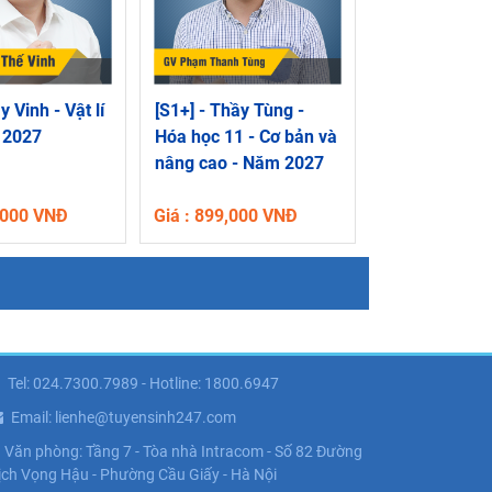
y Vinh - Vật lí
[S1+] - Thầy Tùng -
 2027
Hóa học 11 - Cơ bản và
nâng cao - Năm 2027
9,000 VNĐ
Giá : 899,000 VNĐ
Tel: 024.7300.7989 - Hotline: 1800.6947
Email: lienhe@tuyensinh247.com
Văn phòng: Tầng 7 - Tòa nhà Intracom - Số 82 Đường
ịch Vọng Hậu - Phường Cầu Giấy - Hà Nội