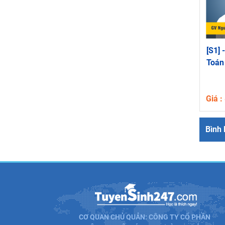
[S1] 
Toán
Giá 
Bình 
CƠ QUAN CHỦ QUẢN: CÔNG TY CỔ PHẦN