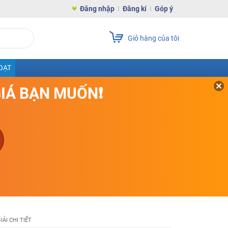
Đăng nhập
Đăng kí
Góp ý
Giỏ hàng của tôi
OẠT
GIÁ BẠN MUỐN❗
IẢI CHI TIẾT