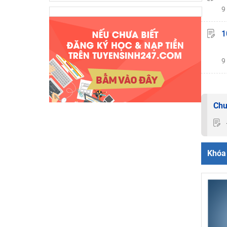
9
1
9
Chu
Khóa 