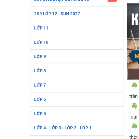
Học online lớp 2 với thầy cô giáo giỏi, nổi tiếng
2K9 LỚP 12 - SUN 2027
2K6! Lộ Trình Sun 2024 - Ba bước luyện thi TN THPT - Đ
Hot! Lễ hội đồng giá 449K - 499K toàn bộ khoá học tại
LỚP 11
Khuyến Mãi Khoá Học 1K Chỉ Từ 11-13/09/2024
LỚP 10
Đồng giá khóa học 499K - 399K (13/11-15/11)
Khai giảng các khóa lớp 9 Toán - Lý - Hóa - Văn - Anh 
LỚP 9
Khai giảng khóa Ngữ văn 7 - xây nền vững chắc cho tươn
LỚP 8
Luyện thi vào lớp 10 môn Toán, Văn, Hóa, Anh, Lý với giáo
LỚP 7
trên
LỚP 6
LỚP 5
loại
LỚP 4 - LỚP 3 - LỚP 2 - LỚP 1
thời