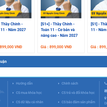
- Thầy Chính -
[S1+] - Thầy Chính -
[S1] - Thầ
 11 - Năm 2027
Toán 11 - Cơ bản và
11 - Năm
nâng cao - Năm 2027
: 899,000 VNĐ
Giá : 899,000 VNĐ
Giá : 89
luận
Hướng dẫn
Chính sách
CS mua khóa học
CS trả và đổi khóa học
CS dữ liệu cá nhân
CS bảo đảm sản phẩm
D