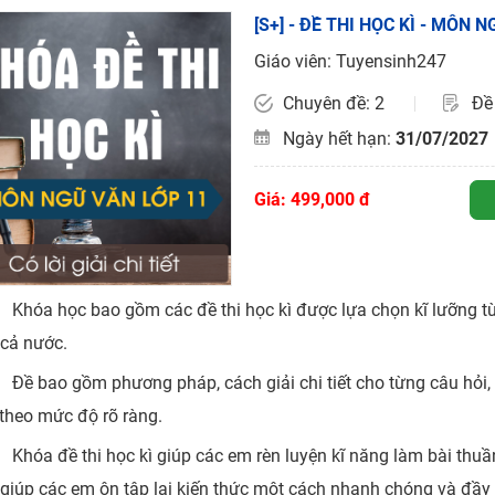
[S+] - ĐỀ THI HỌC KÌ - MÔN N
H ít nhất 25 điểm
Giáo viên: Tuyensinh247
 Tuyensinh247 (Từ 16-18/07/2025)
Chuyên đề: 2
Đề 
Ngày hết hạn:
31/07/2027
năm 2018
Giá: 499,000 đ
g lai!
 viên giỏi và nổi tiếng
Khóa học bao gồm các đề thi học kì được lựa chọn kĩ lưỡng từ
 cả nước.
Đề bao gồm phương pháp, cách giải chi tiết cho từng câu hỏi,
 theo mức độ rõ ràng.
Khóa đề thi học kì giúp các em rèn luyện kĩ năng làm bài thuần
 giúp các em ôn tập lại kiến thức một cách nhanh chóng và đầy