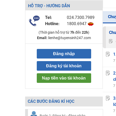
HỖ TRỢ - HƯỚNG DẪN
Chu
Tel:
024.7300.7989
Hotline:
1800.6947
Chu
(Thời gian hỗ trợ từ
7h
đến
22h
)
Email:
lienhe@tuyensinh247.com
Đăng nhập
1
7
Đăng ký tài khoản
2
Nạp tiền vào tài khoản
c
7
3
CÁC BƯỚC ĐĂNG KÍ HỌC
l
7
Bước 1: Đăng ký - đăng nhập