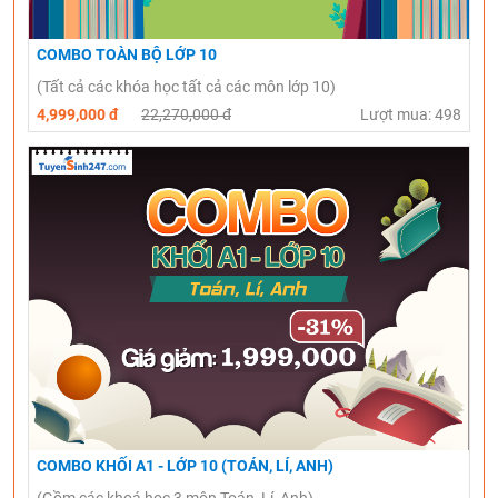
COMBO TOÀN BỘ LỚP 10
(Tất cả các khóa học tất cả các môn lớp 10)
4,999,000 đ
22,270,000 đ
Lượt mua: 498
COMBO KHỐI A1 - LỚP 10 (TOÁN, LÍ, ANH)
(Gồm các khoá học 3 môn Toán, Lí, Anh)