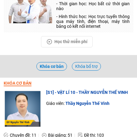
- Thời gian học: Học bất cứ thời gian
nào
- Hình thức học: Học trực tuyến thông
qua máy tính, điện thoại, máy tính
bảng có kết nối internet
Học thử miễn phí
Khóa cơ bản
Khóa bổ trợ
KHÓA CƠ BẢN
[S1] - VẬT LÍ 10 - THẦY NGUYỄN THẾ VINH
Giáo viên:
Thầy Nguyễn Thế Vinh
Chuyên đề: 11
Bài giảng: 51
Đề thi: 103