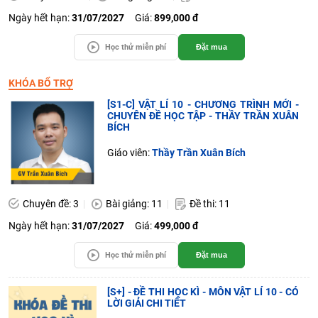
Ngày hết hạn:
31/07/2027
Giá:
899,000 đ
Học thử miễn phí
Đặt mua
KHÓA BỔ TRỢ
[S1-C] VẬT LÍ 10 - CHƯƠNG TRÌNH MỚI -
CHUYÊN ĐỀ HỌC TẬP - THẦY TRẦN XUÂN
BÍCH
Giáo viên:
Thầy Trần Xuân Bích
Chuyên đề: 3
Bài giảng: 11
Đề thi: 11
Ngày hết hạn:
31/07/2027
Giá:
499,000 đ
Học thử miễn phí
Đặt mua
[S+] - ĐỀ THI HỌC KÌ - MÔN VẬT LÍ 10 - CÓ
LỜI GIẢI CHI TIẾT