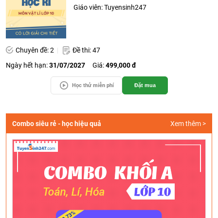
Giáo viên: Tuyensinh247
Chuyên đề: 2
Đề thi: 47
Ngày hết hạn:
31/07/2027
Giá:
499,000 đ
Học thử miễn phí
Đặt mua
Combo siêu rẻ - học hiệu quả
Xem thêm >