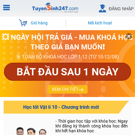
ĐĂNG NHẬP
Giỏ hàng
Mã kích hoạt
💥 NGÀY HỘI TRẢ GIÁ - MUA KHOÁ HỌC
THEO GIÁ BẠN MUỐN❗
🎯 TOÀN BỘ KHOÁ HỌC LỚP 1-12 (TỪ 10-12/08)
BẮT ĐẦU SAU 1 NGÀY
XEM CHI TIẾT
Học tốt Vật lí 10 - Chương trình mới
- Thời gian học tập với khóa học: Ngay
khi đăng ký thành công khóa học đến
khi hết hạn khóa học