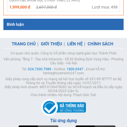
1,999,000 đ
2,697,000 đ
Lượt mua: 498
Bình luận
TRANG CHỦ
GIỚI THIỆU
LIÊN HỆ
CHÍNH SÁCH
Cơ quan chủ quản: Công ty Cổ phần công nghệ giáo dục Thành Phát
Văn phòng: Tầng 7 - Tòa nhà Intracom - Số 82 Đường Dịch Vọng Hậu - Phường
Cầu Giấy - Hà Nội
Tel:
024.7300.7989
- Hotline:
1800.6947
- Email hỗ trợ:
lienhe@tuyensinh247.com
Giấy phép cung cấp dịch vụ mạng xã hội trực tuyến số 337/GP-BTTTT do Bộ
Thông tin và Truyền thông cấp ngày 10/07/2017.
Giấy phép kinh doanh: MST-0106478082 do Sở Kế hoạch và Đầu tư cấp ngày
05/04/2023 (Lần 5).
Chịu trách nhiệm nội dung: Phạm Đức Tuệ.
Tải ứng dụng