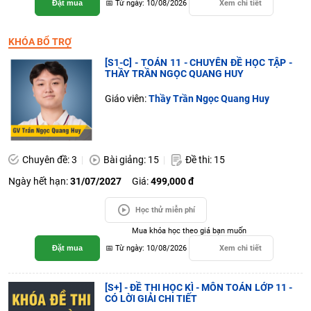
Đặt mua
📅 Từ ngày: 10/08/2026
Xem chi tiết
KHÓA BỔ TRỢ
[S1-C] - TOÁN 11 - CHUYÊN ĐỀ HỌC TẬP -
THẦY TRẦN NGỌC QUANG HUY
Giáo viên:
Thầy Trần Ngọc Quang Huy
Chuyên đề: 3
Bài giảng: 15
Đề thi: 15
Ngày hết hạn:
31/07/2027
Giá:
499,000 đ
Học thử miễn phí
Mua khóa học theo giá bạn muốn
Đặt mua
📅 Từ ngày: 10/08/2026
Xem chi tiết
[S+] - ĐỀ THI HỌC KÌ - MÔN TOÁN LỚP 11 -
CÓ LỜI GIẢI CHI TIẾT