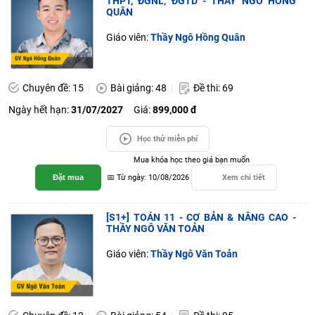
THPT, ĐGNL, ĐGTD - THẦY NGÔ HỒNG
QUÂN
Giáo viên:
Thầy Ngô Hồng Quân
Chuyên đề: 15
Bài giảng: 48
Đề thi: 69
Ngày hết hạn:
31/07/2027
Giá:
899,000 đ
Học thử miễn phí
Mua khóa học theo giá bạn muốn
Đặt mua
📅 Từ ngày: 10/08/2026
Xem chi tiết
[S1+] TOÁN 11 - CƠ BẢN & NÂNG CAO -
THẦY NGÔ VĂN TOẢN
Giáo viên:
Thầy Ngô Văn Toản