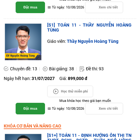
Đặt mua
📅 Từ ngày: 10/08/2026
Xem chi tiết
[S1] TOÁN 11 - THẦY NGUYỄN HOÀNG
TÙNG
Giáo viên:
Thầy Nguyễn Hoàng Tùng
Chuyên đề: 13
Bài giảng: 38
Đề thi: 93
Ngày hết hạn:
31/07/2027
Giá:
899,000 đ
Học thử miễn phí
Mua khóa học theo giá bạn muốn
Đặt mua
📅 Từ ngày: 10/08/2026
Xem chi tiết
KHÓA CƠ BẢN VÀ NÂNG CAO
[S1+] TOÁN 11 - ĐỊNH HƯỚNG ÔN THI TN