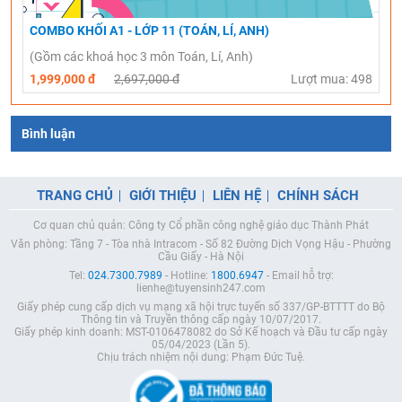
COMBO KHỐI A1 - LỚP 11 (TOÁN, LÍ, ANH)
(Gồm các khoá học 3 môn Toán, Lí, Anh)
1,999,000 đ
2,697,000 đ
Lượt mua: 498
Bình luận
TRANG CHỦ
GIỚI THIỆU
LIÊN HỆ
CHÍNH SÁCH
Cơ quan chủ quản: Công ty Cổ phần công nghệ giáo dục Thành Phát
Văn phòng: Tầng 7 - Tòa nhà Intracom - Số 82 Đường Dịch Vọng Hậu - Phường
Cầu Giấy - Hà Nội
Tel:
024.7300.7989
- Hotline:
1800.6947
- Email hỗ trợ:
lienhe@tuyensinh247.com
Giấy phép cung cấp dịch vụ mạng xã hội trực tuyến số 337/GP-BTTTT do Bộ
Thông tin và Truyền thông cấp ngày 10/07/2017.
Giấy phép kinh doanh: MST-0106478082 do Sở Kế hoạch và Đầu tư cấp ngày
05/04/2023 (Lần 5).
Chịu trách nhiệm nội dung: Phạm Đức Tuệ.