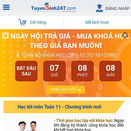
ĐĂNG NHẬP
Giỏ hàng
Mã kích hoạt
💥 NGÀY HỘI TRẢ GIÁ - MUA KHOÁ HỌC
THEO GIÁ BẠN MUỐN❗
🎯 TOÀN BỘ KHOÁ HỌC LỚP 1-12 (TỪ 10-12/08)
07
08
07
BẮT ĐẦU
SAU
GIỜ
PHÚT
GIÂY
XEM CHI TIẾT
Học tốt môn Toán 11 - Chương trình mới
- Thời gian học tập với khóa học:
Ngay
khi đăng ký thành công khóa học đến
khi hết hạn khóa học.