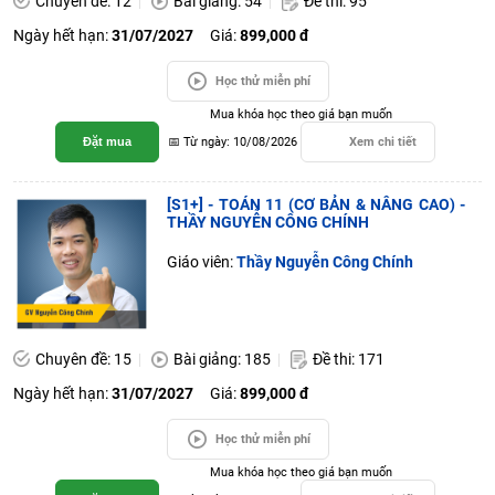
Chuyên đề: 12
Bài giảng: 54
Đề thi: 95
Ngày hết hạn:
31/07/2027
Giá:
899,000 đ
Học thử miễn phí
Mua khóa học theo giá bạn muốn
Đặt mua
📅 Từ ngày: 10/08/2026
Xem chi tiết
[S1+] - TOÁN 11 (CƠ BẢN & NÂNG CAO) -
THẦY NGUYỄN CÔNG CHÍNH
Giáo viên:
Thầy Nguyễn Công Chính
Chuyên đề: 15
Bài giảng: 185
Đề thi: 171
Ngày hết hạn:
31/07/2027
Giá:
899,000 đ
Học thử miễn phí
Mua khóa học theo giá bạn muốn