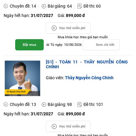
Chuyên đề: 14
Bài giảng: 64
Đề thi: 60
Ngày hết hạn:
31/07/2027
Giá:
899,000 đ
Học thử miễn phí
Mua khóa học theo giá bạn muốn
Đặt mua
📅 Từ ngày: 10/08/2026
Xem chi tiết
[S1] - TOÁN 11 - THẦY NGUYỄN CÔNG
CHÍNH
Giáo viên:
Thầy Nguyễn Công Chính
Chuyên đề: 13
Bài giảng: 98
Đề thi: 101
Ngày hết hạn:
31/07/2027
Giá:
899,000 đ
Học thử miễn phí
Mua khóa học theo giá bạn muốn