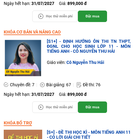
Ngày hết hạn:
31/07/2027
Giá:
899,000 đ
Học thử miễn phí
Đặt mua
KHÓA CƠ BẢN VÀ NÂNG CAO
[S1+] - ĐỊNH HƯỚNG ÔN THI TN THPT,
ĐGNL CHO HỌC SINH LỚP 11 - MÔN
TIẾNG ANH - CÔ NGUYỄN THU HẢI
Giáo viên:
Cô Nguyễn Thu Hải
Chuyên đề: 7
Bài giảng: 67
Đề thi: 76
Ngày hết hạn:
31/07/2027
Giá:
899,000 đ
Học thử miễn phí
Đặt mua
KHÓA BỔ TRỢ
[S+] - ĐỀ THI HỌC KÌ - MÔN TIẾNG ANH 11
- CÓ LỜI GIẢI CHI TIẾT