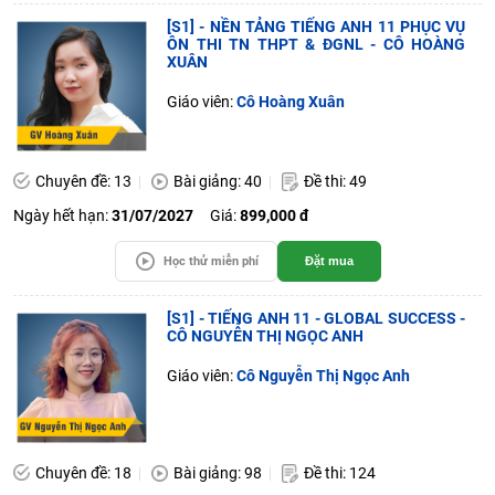
[S1] - NỀN TẢNG TIẾNG ANH 11 PHỤC VỤ
ÔN THI TN THPT & ĐGNL - CÔ HOÀNG
XUÂN
Giáo viên:
Cô Hoàng Xuân
Chuyên đề: 13
Bài giảng: 40
Đề thi: 49
Ngày hết hạn:
31/07/2027
Giá:
899,000 đ
Học thử miễn phí
Đặt mua
[S1] - TIẾNG ANH 11 - GLOBAL SUCCESS -
CÔ NGUYỄN THỊ NGỌC ANH
Giáo viên:
Cô Nguyễn Thị Ngọc Anh
Chuyên đề: 18
Bài giảng: 98
Đề thi: 124