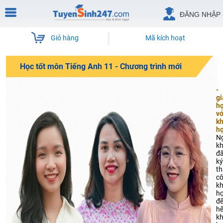
ĐĂNG NHẬP
Giỏ hàng
Mã kích hoạt
Học tốt môn Tiếng Anh 11 - Chương trình mới
-
gi
họ
vớ
k
họ
N
kh
đ
ký
t
c
k
h
đế
hế
k