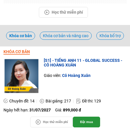
Học thử miễn phí
Khóa cơ bản
Khóa cơ bản và nâng cao
Khóa bổ trợ
KHÓA CƠ BẢN
[S1] - TIẾNG ANH 11 - GLOBAL SUCCESS -
CÔ HOÀNG XUÂN
Giáo viên:
Cô Hoàng Xuân
Chuyên đề: 14
Bài giảng: 217
Đề thi: 129
Ngày hết hạn:
31/07/2027
Giá:
899,000 đ
Học thử miễn phí
Đặt mua