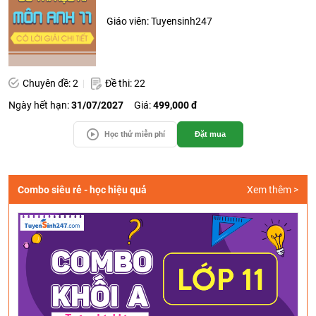
Giáo viên: Tuyensinh247
Chuyên đề: 2
Đề thi: 22
Ngày hết hạn:
31/07/2027
Giá:
499,000 đ
Học thử miễn phí
Đặt mua
Combo siêu rẻ - học hiệu quả
Xem thêm >