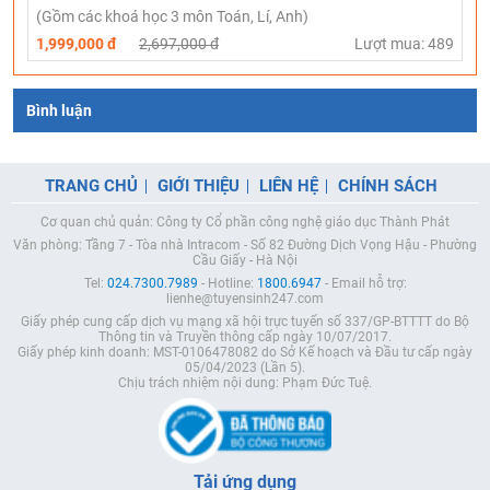
(Gồm các khoá học 3 môn Toán, Lí, Anh)
1,999,000 đ
2,697,000 đ
Lượt mua: 489
Bình luận
TRANG CHỦ
GIỚI THIỆU
LIÊN HỆ
CHÍNH SÁCH
Cơ quan chủ quản: Công ty Cổ phần công nghệ giáo dục Thành Phát
Văn phòng: Tầng 7 - Tòa nhà Intracom - Số 82 Đường Dịch Vọng Hậu - Phường
Cầu Giấy - Hà Nội
Tel:
024.7300.7989
- Hotline:
1800.6947
- Email hỗ trợ:
lienhe@tuyensinh247.com
Giấy phép cung cấp dịch vụ mạng xã hội trực tuyến số 337/GP-BTTTT do Bộ
Thông tin và Truyền thông cấp ngày 10/07/2017.
Giấy phép kinh doanh: MST-0106478082 do Sở Kế hoạch và Đầu tư cấp ngày
05/04/2023 (Lần 5).
Chịu trách nhiệm nội dung: Phạm Đức Tuệ.
Tải ứng dụng