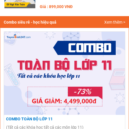
Giá : 899,000 VNĐ
Combo siêu rẻ - học hiệu quả
Xem thêm >
COMBO TOÀN BỘ LỚP 11
(Tất cả các khóa học tất cả các môn lớp 11)