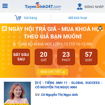
ĐĂNG NHẬP
Giỏ hàng
Mã kích hoạt
💥 NGÀY HỘI TRẢ GIÁ - MUA KHOÁ HỌC
THEO GIÁ BẠN MUỐN❗
🎯 TOÀN BỘ KHOÁ HỌC LỚP 1-12 (TỪ 10-12/08)
20
23
56
BẮT ĐẦU
SAU
GIỜ
PHÚT
GIÂY
XEM CHI TIẾT
[S1] - TIẾNG ANH 11 - GLOBAL SUCCESS -
CÔ NGUYỄN THỊ NGỌC ANH
GV:
Cô Nguyễn Thị Ngọc Anh