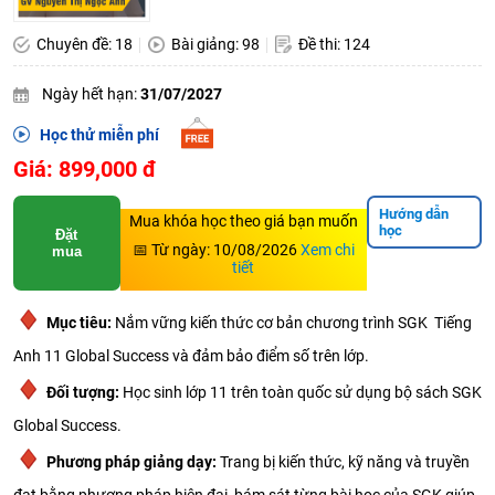
Chuyên đề: 18
Bài giảng: 98
Đề thi: 124
Ngày hết hạn:
31/07/2027
Học thử miễn phí
Giá: 899,000 đ
Hướng dẫn
Mua khóa học theo giá bạn muốn
học
Đặt
📅 Từ ngày: 10/08/2026
Xem chi
mua
tiết
Mục tiêu:
Nắm vững kiến thức cơ bản chương trình SGK Tiếng
Anh 11 Global Success và đảm bảo điểm số trên lớp.
Đối tượng:
Học sinh lớp 11 trên toàn quốc sử dụng bộ sách SGK
Global Success.
Phương pháp giảng dạy:
Trang bị kiến thức, kỹ năng và truyền