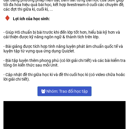
đạt bằng phương pháp hiện đại, bám sát từng bài học của SGK giúp
tối đa hóa hiệu quả bài học, kết hợp livestream ở cuối các chuyên đề,
các đợt thi giữa kì, cuối kì, ...
Lợi ích của học sinh:
- Giúp HS chuẩn bị bài trước khi đến lớp tốt hơn, hiểu bài kỹ hơn và
cải thiện được kỹ năng ngôn ngữ & thành tích trên lớp.
- Bài giảng được tích hợp tính năng luyện phát âm chuẩn quốc tế và
luyện tập từ vựng qua ứng dụng Quizlet.
- Bài tập luyện thêm phong phú (có lời giải chi tiết) và các bài kiểm tra
tổng ôn kiến thức sau mỗi Unit.
- Cập nhật đề thi giữa học kì và đề thi cuối học kì (có video chữa hoăc
lời giải chi tiết).
Nhóm: Trao đổi học tập