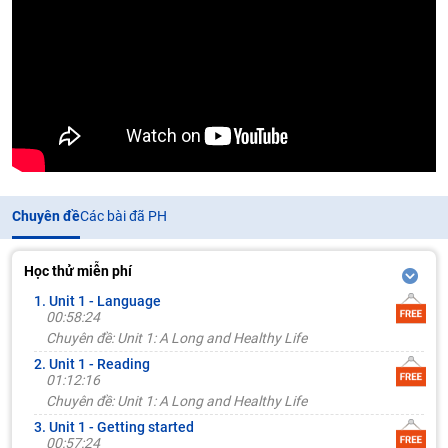
Chuyên đề
Các bài đã PH
Học thử miễn phí
1. Unit 1 - Language
00:58:24
Chuyên đề: Unit 1: A Long and Healthy Life
2. Unit 1 - Reading
01:12:16
Chuyên đề: Unit 1: A Long and Healthy Life
3. Unit 1 - Getting started
00:57:24