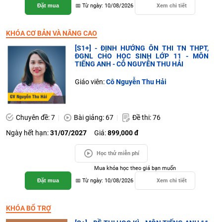
Đặt mua
📅 Từ ngày: 10/08/2026
Xem chi tiết
KHÓA CƠ BẢN VÀ NÂNG CAO
[S1+] - ĐỊNH HƯỚNG ÔN THI TN THPT,
ĐGNL CHO HỌC SINH LỚP 11 - MÔN
TIẾNG ANH - CÔ NGUYỄN THU HẢI
Giáo viên:
Cô Nguyễn Thu Hải
Chuyên đề: 7
Bài giảng: 67
Đề thi: 76
Ngày hết hạn:
31/07/2027
Giá:
899,000 đ
Học thử miễn phí
Mua khóa học theo giá bạn muốn
Đặt mua
📅 Từ ngày: 10/08/2026
Xem chi tiết
KHÓA BỔ TRỢ