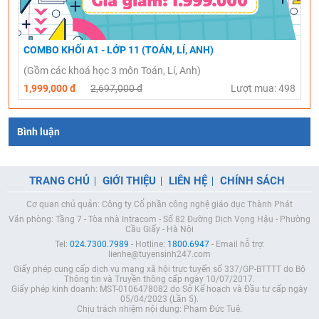
COMBO KHỐI A1 - LỚP 11 (TOÁN, LÍ, ANH)
(Gồm các khoá học 3 môn Toán, Lí, Anh)
1,999,000 đ
2,697,000 đ
Lượt mua: 498
Bình luận
TRANG CHỦ
GIỚI THIỆU
LIÊN HỆ
CHÍNH SÁCH
Cơ quan chủ quản: Công ty Cổ phần công nghệ giáo dục Thành Phát
Văn phòng: Tầng 7 - Tòa nhà Intracom - Số 82 Đường Dịch Vọng Hậu - Phường
Cầu Giấy - Hà Nội
Tel:
024.7300.7989
- Hotline:
1800.6947
- Email hỗ trợ:
lienhe@tuyensinh247.com
Giấy phép cung cấp dịch vụ mạng xã hội trực tuyến số 337/GP-BTTTT do Bộ
Thông tin và Truyền thông cấp ngày 10/07/2017.
Giấy phép kinh doanh: MST-0106478082 do Sở Kế hoạch và Đầu tư cấp ngày
05/04/2023 (Lần 5).
Chịu trách nhiệm nội dung: Phạm Đức Tuệ.