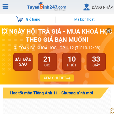
ĐĂNG NHẬP
Giỏ hàng
Mã kích hoạt
💥 NGÀY HỘI TRẢ GIÁ - MUA KHOÁ HỌC
THEO GIÁ BẠN MUỐN❗
🎯 TOÀN BỘ KHOÁ HỌC LỚP 1-12 (TỪ 10-12/08)
21
10
32
BẮT ĐẦU
SAU
GIỜ
PHÚT
GIÂY
XEM CHI TIẾT
Học tốt môn Tiếng Anh 11 - Chương trình mới
-
gi
họ