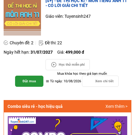
[S+] - ĐỀ THI HỌC KÌ - MÔN TIẾNG ANH 11
- CÓ LỜI GIẢI CHI TIẾT
Giáo viên: Tuyensinh247
Chuyên đề: 2
Đề thi: 22
Ngày hết hạn:
31/07/2027
Giá:
499,000 đ
Học thử miễn phí
Mua khóa học theo giá bạn muốn
Đặt mua
📅 Từ ngày: 10/08/2026
Xem chi tiết
Combo siêu rẻ - học hiệu quả
Xem thêm >