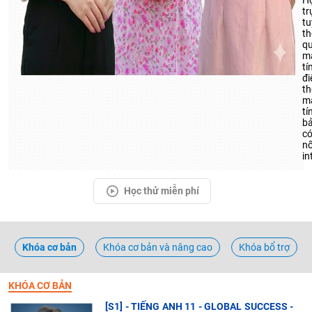
H
tr
tu
t
q
m
tí
đi
th
m
tí
b
c
nố
in
Học thử miễn phí
Khóa cơ bản
Khóa cơ bản và nâng cao
Khóa bổ trợ
KHÓA CƠ BẢN
[S1] - TIẾNG ANH 11 - GLOBAL SUCCESS -