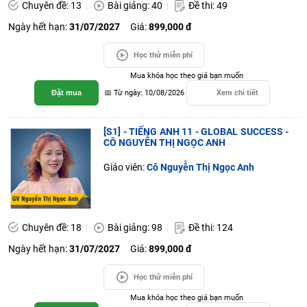
Chuyên đề: 13
Bài giảng: 40
Đề thi: 49
Ngày hết hạn:
31/07/2027
Giá:
899,000 đ
Học thử miễn phí
Mua khóa học theo giá bạn muốn
Đặt mua
📅 Từ ngày: 10/08/2026
Xem chi tiết
[S1] - TIẾNG ANH 11 - GLOBAL SUCCESS -
CÔ NGUYỄN THỊ NGỌC ANH
Giáo viên:
Cô Nguyễn Thị Ngọc Anh
Chuyên đề: 18
Bài giảng: 98
Đề thi: 124
Ngày hết hạn:
31/07/2027
Giá:
899,000 đ
Học thử miễn phí
Mua khóa học theo giá bạn muốn