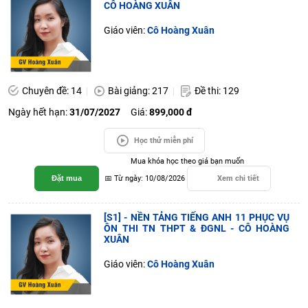
CÔ HOÀNG XUÂN
Giáo viên:
Cô Hoàng Xuân
Chuyên đề: 14
Bài giảng: 217
Đề thi: 129
Ngày hết hạn:
31/07/2027
Giá:
899,000 đ
Học thử miễn phí
Mua khóa học theo giá bạn muốn
Đặt mua
📅 Từ ngày: 10/08/2026
Xem chi tiết
[S1] - NỀN TẢNG TIẾNG ANH 11 PHỤC VỤ
ÔN THI TN THPT & ĐGNL - CÔ HOÀNG
XUÂN
Giáo viên:
Cô Hoàng Xuân