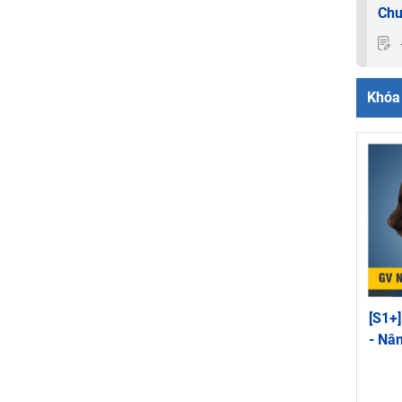
Chu
Khóa 
[S1+]
- Nâ