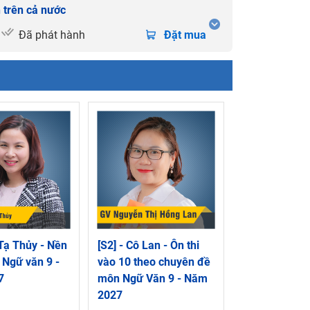
 trên cả nước
Đã phát hành
Đặt mua
 Tạ Thủy - Nền
[S2] - Cô Lan - Ôn thi
 Ngữ văn 9 -
vào 10 theo chuyên đề
7
môn Ngữ Văn 9 - Năm
2027