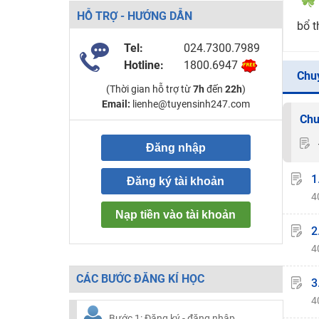
HỖ TRỢ - HƯỚNG DẪN
bổ t
Tel:
024.7300.7989
Hotline:
1800.6947
Chu
(Thời gian hỗ trợ từ
7h
đến
22h
)
Email:
lienhe@tuyensinh247.com
Chu
Đăng nhập
1
Đăng ký tài khoản
4
Nạp tiền vào tài khoản
2
4
CÁC BƯỚC ĐĂNG KÍ HỌC
3
4
Bước 1: Đăng ký - đăng nhập