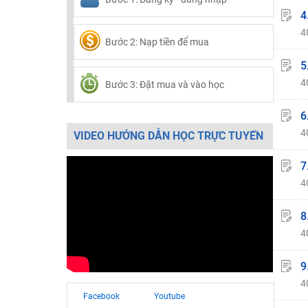
4
4
Bước 2: Nạp tiền để mua
5
4
Bước 3: Đặt mua và vào học
6
4
VIDEO HƯỚNG DẪN HỌC TRỰC TUYẾN
7
4
8
4
9
4
Facebook
Youtube