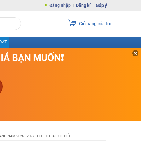
Đăng nhập
Đăng kí
Góp ý
Giỏ hàng của tôi
OẠT
GIÁ BẠN MUỐN❗
NH NĂM 2026 - 2027 - CÓ LỜI GIẢI CHI TIẾT