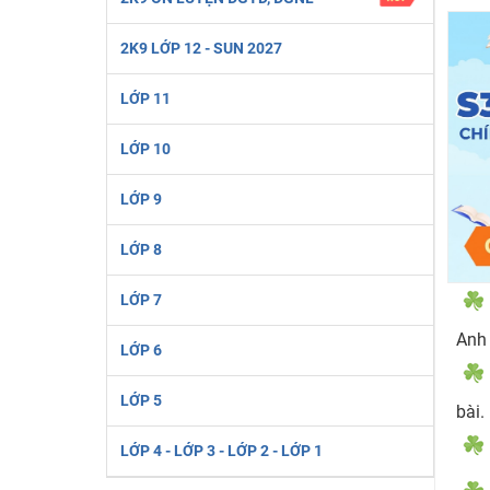
Học online lớp 2 với thầy cô giáo giỏi, nổi tiếng
2K9 LỚP 12 - SUN 2027
2K6! Lộ Trình Sun 2024 - Ba bước luyện thi TN THPT - Đ
Hot! Lễ hội đồng giá 449K - 499K toàn bộ khoá học tại
LỚP 11
Khuyến Mãi Khoá Học 1K Chỉ Từ 11-13/09/2024
LỚP 10
Đồng giá khóa học 499K - 399K (13/11-15/11)
Khai giảng các khóa lớp 9 Toán - Lý - Hóa - Văn - Anh 
LỚP 9
Khai giảng khóa Ngữ văn 7 - xây nền vững chắc cho tươn
LỚP 8
Luyện thi vào lớp 10 môn Toán, Văn, Hóa, Anh, Lý với giáo
LỚP 7
Anh 
LỚP 6
LỚP 5
bài.
LỚP 4 - LỚP 3 - LỚP 2 - LỚP 1