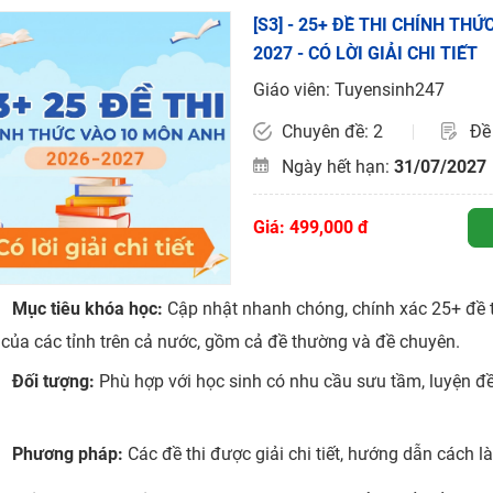
[S3] - 25+ ĐỀ THI CHÍNH TH
2027 - CÓ LỜI GIẢI CHI TIẾT
H ít nhất 25 điểm
Giáo viên: Tuyensinh247
 Tuyensinh247 (Từ 16-18/07/2025)
Chuyên đề: 2
Đề 
Ngày hết hạn:
31/07/2027
năm 2018
g lai!
Giá: 499,000 đ
 viên giỏi và nổi tiếng
Mục tiêu khóa học:
Cập nhật nhanh chóng, chính xác 25+ đề t
của các tỉnh trên cả nước, gồm cả đề thường và đề chuyên.
Đối tượng:
Phù hợp với học sinh có nhu cầu sưu tầm, luyện đề 
Phương pháp:
Các đề thi được giải chi tiết, hướng dẫn cách là