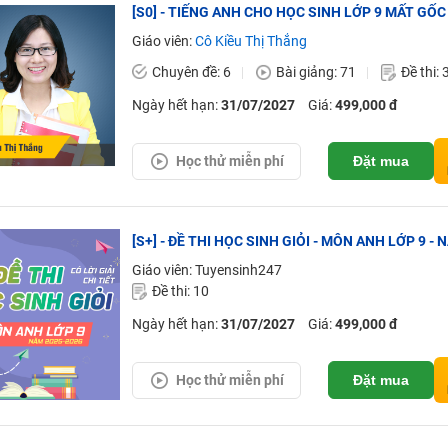
[S0] - TIẾNG ANH CHO HỌC SINH LỚP 9 MẤT GỐC
Giáo viên:
Cô Kiều Thị Thắng
Chuyên đề: 6
Bài giảng: 71
Đề thi: 
Ngày hết hạn:
31/07/2027
Giá:
499,000 đ
Học thử miễn phí
Đặt mua
[S+] - ĐỀ THI HỌC SINH GIỎI - MÔN ANH LỚP 9 - N
Giáo viên: Tuyensinh247
Đề thi: 10
Ngày hết hạn:
31/07/2027
Giá:
499,000 đ
Học thử miễn phí
Đặt mua