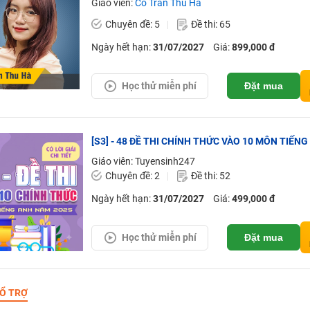
Giáo viên:
Cô Trần Thu Hà
Chuyên đề: 5
Đề thi: 65
Ngày hết hạn:
31/07/2027
Giá:
899,000 đ
Học thử miễn phí
Đặt mua
[S3] - 48 ĐỀ THI CHÍNH THỨC VÀO 10 MÔN TIẾNG 
Giáo viên: Tuyensinh247
Chuyên đề: 2
Đề thi: 52
Ngày hết hạn:
31/07/2027
Giá:
499,000 đ
Học thử miễn phí
Đặt mua
Ổ TRỢ