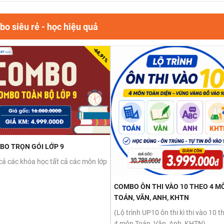
o siêu rẻ - học hiệu quả
BO TRỌN GÓI LỚP 9
cả các khóa học tất cả các môn lớp
COMBO ÔN THI VÀO 10 THEO 4 M
TOÁN, VĂN, ANH, KHTN
(Lộ trình UP10 ôn thi kì thi vào 10 t
4 môn Toán, Văn, Anh, KHTN)