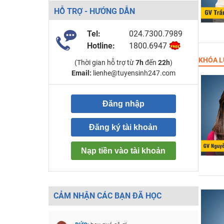
HỖ TRỢ - HƯỚNG DẪN
Tel:
024.7300.7989
Hotline:
1800.6947
KHÓA L
(Thời gian hỗ trợ từ
7h
đến
22h
)
Email:
lienhe@tuyensinh247.com
Đăng nhập
Đăng ký tài khoản
Nạp tiền vào tài khoản
CẢM NHẬN CÁC BẠN ĐÃ HỌC