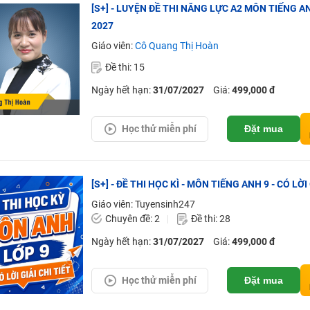
[S+] - LUYỆN ĐỀ THI NĂNG LỰC A2 MÔN TIẾNG A
2027
Giáo viên:
Cô Quang Thị Hoàn
Đề thi: 15
Ngày hết hạn:
31/07/2027
Giá:
499,000 đ
Học thử miễn phí
Đặt mua
[S+] - ĐỀ THI HỌC KÌ - MÔN TIẾNG ANH 9 - CÓ LỜI
Giáo viên: Tuyensinh247
Chuyên đề: 2
Đề thi: 28
Ngày hết hạn:
31/07/2027
Giá:
499,000 đ
Học thử miễn phí
Đặt mua