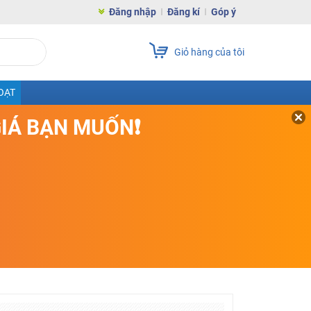
Đăng nhập
Đăng kí
Góp ý
Giỏ hàng của tôi
OẠT
GIÁ BẠN MUỐN❗