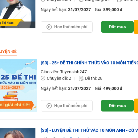
Ngày hết hạn:
31/07/2027
Giá:
899,000 đ
Học thử miễn phí
Đặt mua
UYỆN ĐỀ
[S3] - 25+ ĐỀ THI CHÍNH THỨC VÀO 10 MÔN TIẾNG
Giáo viên: Tuyensinh247
Chuyên đề: 2
Đề thi: 28
Ngày hết hạn:
31/07/2027
Giá:
499,000 đ
Học thử miễn phí
Đặt mua
[S3] - LUYỆN ĐỀ THI THỬ VÀO 10 MÔN ANH - CÓ 