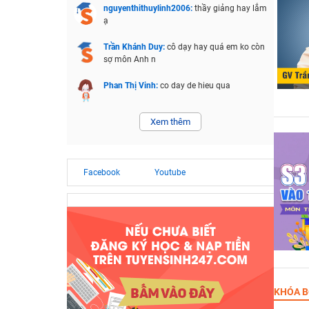
nguyenthithuylinh2006:
thầy giảng hay lắm
ạ
Trần Khánh Duy:
cô dạy hay quá em ko còn
sợ môn Anh n
Phan Thị Vinh:
co day de hieu qua
Xem thêm
Facebook
Youtube
KHÓA B