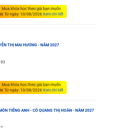
Mua khóa học theo giá bạn muốn
📅 Từ ngày: 10/08/2026
Xem chi tiết
UYỄN THỊ MAI HƯƠNG - NĂM 2027
: 93
Mua khóa học theo giá bạn muốn
📅 Từ ngày: 10/08/2026
Xem chi tiết
 MÔN TIẾNG ANH - CÔ QUANG THỊ HOÀN - NĂM 2027
37