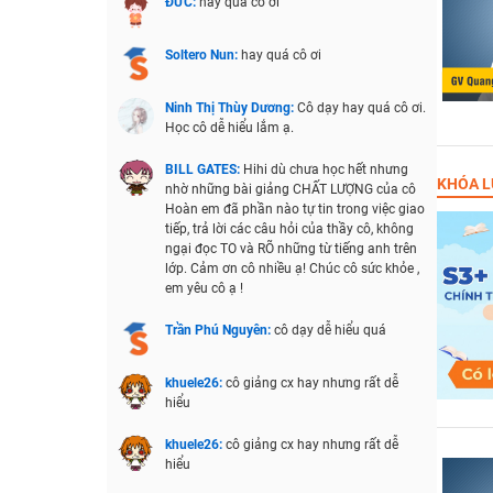
ĐỨC:
hay quá cô ơi
Soltero Nun:
hay quá cô ơi
Ninh Thị Thùy Dương:
Cô dạy hay quá cô ơi.
Học cô dễ hiểu lắm ạ.
BILL GATES:
Hihi dù chưa học hết nhưng
KHÓA L
nhờ những bài giảng CHẤT LƯỢNG của cô
Hoàn em đã phần nào tự tin trong việc giao
tiếp, trả lời các câu hỏi của thầy cô, không
ngại đọc TO và RÕ những từ tiếng anh trên
lớp. Cảm ơn cô nhiều ạ! Chúc cô sức khỏe ,
em yêu cô ạ !
Trần Phú Nguyên:
cô dạy dễ hiểu quá
khuele26:
cô giảng cx hay nhưng rất dễ
hiểu
khuele26:
cô giảng cx hay nhưng rất dễ
hiểu