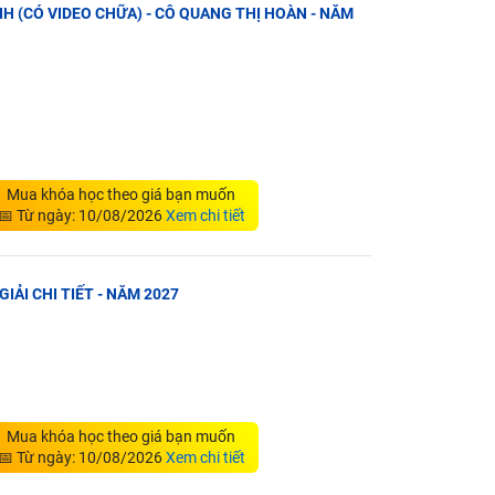
NH (CÓ VIDEO CHỮA) - CÔ QUANG THỊ HOÀN - NĂM
Mua khóa học theo giá bạn muốn
📅 Từ ngày: 10/08/2026
Xem chi tiết
 GIẢI CHI TIẾT - NĂM 2027
Mua khóa học theo giá bạn muốn
📅 Từ ngày: 10/08/2026
Xem chi tiết