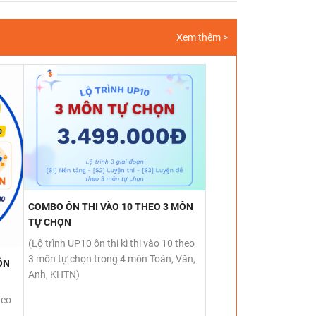
Xem thêm >
COMBO ÔN THI VÀO 10 THEO 3 MÔN
TỰ CHỌN
(Lộ trình UP10 ôn thi kì thi vào 10 theo
3 môn tự chọn trong 4 môn Toán, Văn,
ÔN
Anh, KHTN)
heo