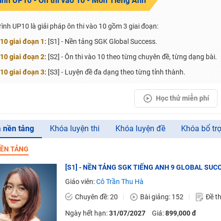
rình UP10 - Ôn thi vào 10 - Môn Tiếng Anh
H ít nhất 25 điểm
rình UP10 là giải pháp ôn thi vào 10 gồm 3 giai đoạn:
 Tuyensinh247 (Từ 16-18/07/2025)
10 giai đoạn 1:
[S1] - Nền tảng SGK Global Success.
10 giai đoạn 2:
[S2] - Ôn thi vào 10 theo từng chuyên đề, từng dạng bài.
10 giai đoạn 3:
[S3] - Luyện đề đa dạng theo từng tỉnh thành.
năm 2018
Học thử miễn phí
g lai!
 viên giỏi và nổi tiếng
 nền tảng
Khóa luyện thi
Khóa luyện đề
Khóa bổ tr
ỀN TẢNG
[S1] - NỀN TẢNG SGK TIẾNG ANH 9 GLOBAL SUCC
Giáo viên:
Cô Trần Thu Hà
Chuyên đề: 20
Bài giảng: 152
Đề th
Ngày hết hạn:
31/07/2027
Giá:
899,000 đ