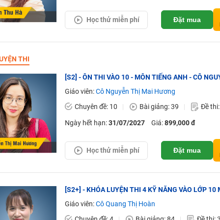
Học thử miễn phí
Đặt mua
UYỆN THI
[S2] - ÔN THI VÀO 10 - MÔN TIẾNG ANH - CÔ NG
Giáo viên:
Cô Nguyễn Thị Mai Hương
Chuyên đề: 10
Bài giảng: 39
Đề thi
Ngày hết hạn:
31/07/2027
Giá:
899,000 đ
Học thử miễn phí
Đặt mua
[S2+] - KHÓA LUYỆN THI 4 KỸ NĂNG VÀO LỚP 10
Giáo viên:
Cô Quang Thị Hoàn
Chuyên đề: 4
Bài giảng: 84
Đề thi: 