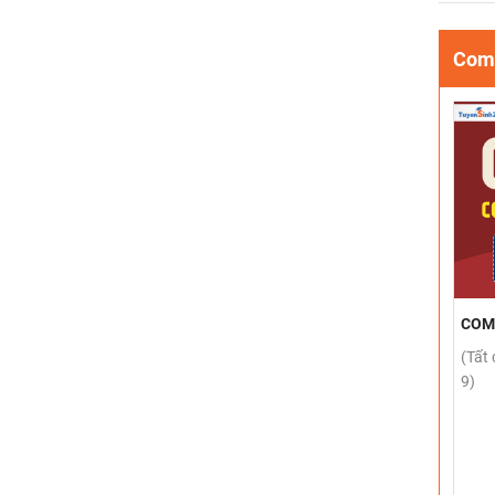
Comb
COM
(Tất 
9)