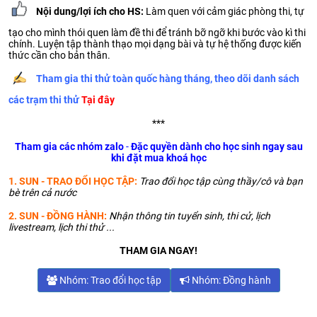
Nội dung/lợi ích cho HS:
Làm quen với cảm giác phòng thi, tự
tạo cho mình thói quen làm đề thi để tránh bỡ ngỡ khi bước vào kì thi
chính. Luyện tập thành thạo mọi dạng bài và tự hệ thống được kiến
thức cần cho bản thân.
Tham gia thi thử toàn quốc hàng tháng, theo dõi danh sách
các trạm thi thử
Tại đây
***
Tham gia các nhóm zalo
-
Đặc quyền dành cho học sinh ngay sau
khi đặt mua khoá học
1. SUN - TRAO ĐỔI HỌC TẬP:
Trao đổi học tập cùng thầy/cô và bạn
bè trên cả nước
2. SUN - ĐỒNG HÀNH:
Nhận thông tin tuyển sinh, thi cử, lịch
livestream, lịch thi thử ...
THAM GIA NGAY!
Nhóm: Trao đổi học tập
Nhóm: Đồng hành