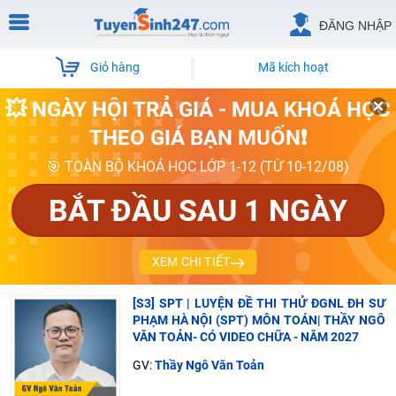
ĐĂNG NHẬP
Giỏ hàng
Mã kích hoạt
💥 NGÀY HỘI TRẢ GIÁ - MUA KHOÁ HỌC
THEO GIÁ BẠN MUỐN❗
🎯 TOÀN BỘ KHOÁ HỌC LỚP 1-12 (TỪ 10-12/08)
BẮT ĐẦU SAU 1 NGÀY
XEM CHI TIẾT
[S3] SPT | LUYỆN ĐỀ THI THỬ ĐGNL ĐH SƯ
PHẠM HÀ NỘI (SPT) MÔN TOÁN| THẦY NGÔ
VĂN TOẢN- CÓ VIDEO CHỮA - NĂM 2027
GV:
Thầy Ngô Văn Toản