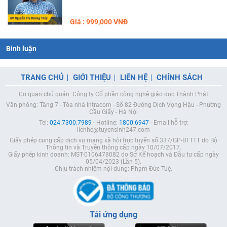
Giá : 999,000 VNĐ
Bình luận
TRANG CHỦ
GIỚI THIỆU
LIÊN HỆ
CHÍNH SÁCH
Cơ quan chủ quản: Công ty Cổ phần công nghệ giáo dục Thành Phát
Văn phòng: Tầng 7 - Tòa nhà Intracom - Số 82 Đường Dịch Vọng Hậu - Phường
Cầu Giấy - Hà Nội
Tel:
024.7300.7989
- Hotline:
1800.6947
- Email hỗ trợ:
lienhe@tuyensinh247.com
Giấy phép cung cấp dịch vụ mạng xã hội trực tuyến số 337/GP-BTTTT do Bộ
Thông tin và Truyền thông cấp ngày 10/07/2017.
Giấy phép kinh doanh: MST-0106478082 do Sở Kế hoạch và Đầu tư cấp ngày
05/04/2023 (Lần 5).
Chịu trách nhiệm nội dung: Phạm Đức Tuệ.
Tải ứng dụng