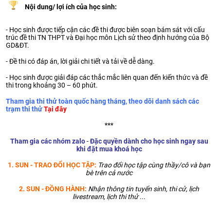
Nội dung/ lợi ích của học sinh:
- Học sinh được tiếp cận các đề thi được biên soạn bám sát với cấu
trúc đề thi TN THPT và Đại học môn Lịch sử theo định hướng của Bộ
GD&ĐT.
- Đề thi có đáp án, lời giải chi tiết và tải về dễ dàng.
- Học sinh được giải đáp các thắc mắc liên quan đến kiến thức và đề
thi trong khoảng 30 – 60 phút.
Tham gia thi thử toàn quốc hàng tháng, theo dõi danh sách các
trạm thi thử
Tại đây
***
Tham gia các nhóm zalo
-
Đặc quyền dành cho học sinh ngay sau
khi đặt mua khoá học
1. SUN - TRAO ĐỔI HỌC TẬP:
Trao đổi học tập cùng thầy/cô và bạn
bè trên cả nước
2. SUN - ĐỒNG HÀNH:
Nhận thông tin tuyển sinh, thi cử, lịch
livestream, lịch thi thử ...