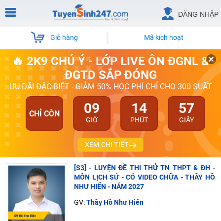
ĐĂNG NHẬP
Giỏ hàng
Mã kích hoạt
🔥 2K9 CHÚ Ý - LỚP LIVE ÔN ĐGNL &
ĐGTD SẮP ĐÓNG
ƯU ĐÃI ĐẶC BIỆT - GIẢM 50% HỌC PHÍ CHỈ CHO 300 SUẤT
09
14
57
CHỈ CÒN
GIỜ
PHÚT
GIÂY
XEM CHI TIẾT
[S3] - LUYỆN ĐỀ THI THỬ TN THPT & ĐH -
MÔN LỊCH SỬ - CÓ VIDEO CHỮA - THẦY HỒ
NHƯ HIỂN - NĂM 2027
GV:
Thầy Hồ Như Hiển