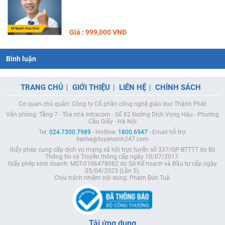
Giá : 999,000 VNĐ
Bình luận
TRANG CHỦ
GIỚI THIỆU
LIÊN HỆ
CHÍNH SÁCH
Cơ quan chủ quản: Công ty Cổ phần công nghệ giáo dục Thành Phát
Văn phòng: Tầng 7 - Tòa nhà Intracom - Số 82 Đường Dịch Vọng Hậu - Phường
Cầu Giấy - Hà Nội
Tel:
024.7300.7989
- Hotline:
1800.6947
- Email hỗ trợ:
lienhe@tuyensinh247.com
Giấy phép cung cấp dịch vụ mạng xã hội trực tuyến số 337/GP-BTTTT do Bộ
Thông tin và Truyền thông cấp ngày 10/07/2017.
Giấy phép kinh doanh: MST-0106478082 do Sở Kế hoạch và Đầu tư cấp ngày
05/04/2023 (Lần 5).
Chịu trách nhiệm nội dung: Phạm Đức Tuệ.
Tải ứng dụng