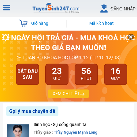
ĐĂNG NHẬP
Giỏ hàng
Mã kích hoạt
💥 NGÀY HỘI TRẢ GIÁ - MUA KHOÁ HỌC
THEO GIÁ BẠN MUỐN❗
🎯 TOÀN BỘ KHOÁ HỌC LỚP 1-12 (TỪ 10-12/08)
23
56
15
BẮT ĐẦU
SAU
GIỜ
PHÚT
GIÂY
XEM CHI TIẾT
Gợi ý mua chuyên đề
Sinh học - Sự sống quanh ta
Thầy giáo :
Thầy Nguyễn Mạnh Long