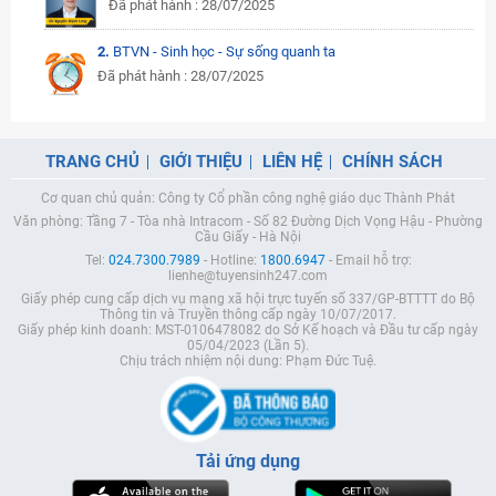
Đã phát hành : 28/07/2025
2.
BTVN - Sinh học - Sự sống quanh ta
Đã phát hành : 28/07/2025
TRANG CHỦ
GIỚI THIỆU
LIÊN HỆ
CHÍNH SÁCH
Cơ quan chủ quản: Công ty Cổ phần công nghệ giáo dục Thành Phát
Văn phòng: Tầng 7 - Tòa nhà Intracom - Số 82 Đường Dịch Vọng Hậu - Phường
Cầu Giấy - Hà Nội
Tel:
024.7300.7989
- Hotline:
1800.6947
- Email hỗ trợ:
lienhe@tuyensinh247.com
Giấy phép cung cấp dịch vụ mạng xã hội trực tuyến số 337/GP-BTTTT do Bộ
Thông tin và Truyền thông cấp ngày 10/07/2017.
Giấy phép kinh doanh: MST-0106478082 do Sở Kế hoạch và Đầu tư cấp ngày
05/04/2023 (Lần 5).
Chịu trách nhiệm nội dung: Phạm Đức Tuệ.
Tải ứng dụng