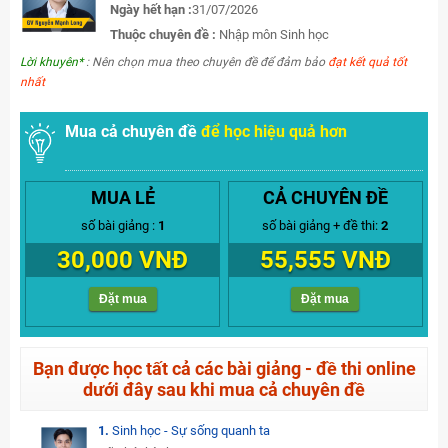
Ngày hết hạn :
31/07/2026
Thuộc chuyên đề :
Nhập môn Sinh học
Lời khuyên*
: Nên chọn mua theo chuyên đề để đảm bảo
đạt kết quả tốt
nhất
Mua cả chuyên đề
để học hiệu quả hơn
MUA LẺ
CẢ CHUYÊN ĐỀ
số bài giảng :
1
số bài giảng + đề thi:
2
30,000 VNĐ
55,555 VNĐ
Đặt mua
Đặt mua
Bạn được học tất cả các bài giảng - đề thi online
dưới đây sau khi mua cả chuyên đề
1.
Sinh học - Sự sống quanh ta