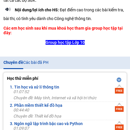
tất cả các bộ SGK.
Nội dung/lợi ích cho HS:
Đạt điểm cao trong các bài kiểm tra,
bài thi, có tình yêu dành cho Công nghệ thông tin.
Các em học sinh sau khi mua khoá học tham gia group học tập tại
đây:
Group học tập Lớp 10
Chuyên đề
Các bài đã PH
Học thử miễn phí
1. Tin học và xử lí thông tin
01:07:52
Chuyên đề: Máy tính, Internet và xã hội tri thức
2. Phần mềm thiết kế đồ họa
00:44:40
Chuyên đề: Thiết kế đồ họa
3. Ngôn ngữ lập trình bậc cao và Python
01:09:07