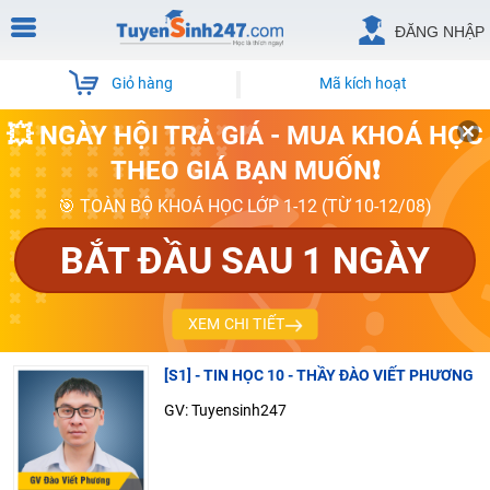
ĐĂNG NHẬP
Giỏ hàng
Mã kích hoạt
💥 NGÀY HỘI TRẢ GIÁ - MUA KHOÁ HỌC
THEO GIÁ BẠN MUỐN❗
🎯 TOÀN BỘ KHOÁ HỌC LỚP 1-12 (TỪ 10-12/08)
BẮT ĐẦU SAU 1 NGÀY
XEM CHI TIẾT
[S1] - TIN HỌC 10 - THẦY ĐÀO VIẾT PHƯƠNG
GV: Tuyensinh247