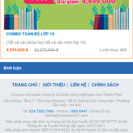
COMBO TOÀN BỘ LỚP 10
(Tất cả các khóa học tất cả các môn lớp 10)
4,999,000 đ
22,270,000 đ
Lượt mua: 489
Bình luận
TRANG CHỦ
GIỚI THIỆU
LIÊN HỆ
CHÍNH SÁCH
Cơ quan chủ quản: Công ty Cổ phần công nghệ giáo dục Thành Phát
Văn phòng: Tầng 7 - Tòa nhà Intracom - Số 82 Đường Dịch Vọng Hậu - Phường
Cầu Giấy - Hà Nội
Tel:
024.7300.7989
- Hotline:
1800.6947
- Email hỗ trợ:
lienhe@tuyensinh247.com
Giấy phép cung cấp dịch vụ mạng xã hội trực tuyến số 337/GP-BTTTT do Bộ
Thông tin và Truyền thông cấp ngày 10/07/2017.
Giấy phép kinh doanh: MST-0106478082 do Sở Kế hoạch và Đầu tư cấp ngày