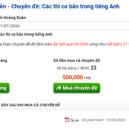
diễn - Chuyên đề: Các thì cơ bản trong tiếng Anh
H ít nhất 25 điểm
 Tuyensinh247 (Từ 16-18/07/2025)
ô Hoàng Xuân
1/07/2026
ác thì cơ bản trong tiếng Anh
năm 2018
ua theo chuyên đề để đảm bảo
đạt kết quả tốt nhất
cũng như
tiết kiệm 21 
g lai!
 viên giỏi và nổi tiếng
iảng
Số tiền mua cả chuyên đề
22
Số bài giảng + đề thi:
500,000
VNĐ
ảng
Mua chuyên đề
I ĐÂY SAU KHI MUA CẢ CHUYÊN ĐỀ
Đã phát hành : 15/05/2025
Tải về