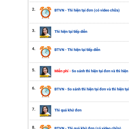
2.
BTVN - Thì hiện tại đơn (có video chữa)
3.
Thì hiện tại tiếp diễn
4.
BTVN - Thì hiện tại tiếp diễn
5.
Miễn phí -
So sánh thì hiện tại đơn và thì hiện 
6.
BTVN - So sánh thì hiện tại đơn và thì hiện tại
7.
Thì quá khứ đơn
8.
BTVN - Thì quá khứ đơn (có video chữa)