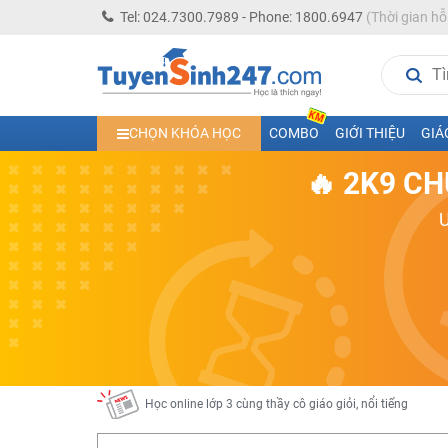
Tel: 024.7300.7989 - Phone: 1800.6947
(Thời gian hỗ
Học trực tuyến lớp 10 các môn Toán - Lý - Hóa - Văn - An
CHỌN KHÓA HỌC
COMBO
GIỚI THIỆU
GIÁ
Học trực tuyến lớp 11 đủ môn cùng Thầy Cô giỏi, nổi tiế
🔥 2K9 CH
Học online trực tuyến cấp Tiểu học và THCS năm học 2
Học online lớp 5 cùng thầy cô giáo giỏi, nổi tiếng
Học online lớp 7 cùng thầy cô giáo giỏi
Học online lớp 6 cùng thầy cô giỏi, nổi tiếng
Học online lớp 8 cùng thầy cô giáo giỏi
2K13! Bứt Phá Lớp 5 Năm Học 2023 - 2024
Học online lớp 4 cùng thầy cô giáo giỏi, nổi tiếng
Học online lớp 3 cùng thầy cô giáo giỏi, nổi tiếng
Học online lớp 2 với thầy cô giáo giỏi, nổi tiếng