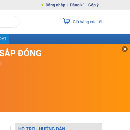
Đăng nhập
Đăng kí
Góp ý
Giỏ hàng của tôi
OẠT
D SẮP ĐÓNG
T
HỖ TRỢ - HƯỚNG DẪN