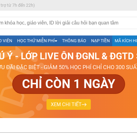
 trợ từ 7h đến 22h)
h- Sinh-Sử-Địa cùng Thầy Cô giỏi, nổi tiếng
O VIÊN
HỌC THỬ MIỄN PHÍ
THÔNG BÁO
NẠP TIỀN
MÃ KÍCH H
ng
Ú Ý - LỚP LIVE ÔN ĐGNL & ĐGT
026-2027
ƯU ĐÃI ĐẶC BIỆT - GIẢM 50% HỌC PHÍ CHỈ CHO 300 SUẤ
CHỈ CÒN 1 NGÀY
XEM CHI TIẾT