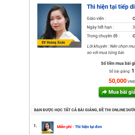
Thì hiện tại tiếp 
2K6! Lộ Trình Sun 2024 - Ba bước luyện thi TN THPT - Đ
Hot! Lễ hội đồng giá 449K - 499K toàn bộ khoá học tại
Giáo viên :
C
Khuyến Mãi Khoá Học 1K Chỉ Từ 11-13/09/2024
Ngày hết hạn :
3
Đồng giá khóa học 499K - 399K (13/11-15/11)
Trong chuyên đề :
C
Khai giảng các khóa lớp 9 Toán - Lý - Hóa - Văn - Anh 
Lời khuyên : Nên chọn m
Khai giảng khóa Ngữ văn 7 - xây nền vững chắc cho tươn
so với mua từng bài.
Luyện thi vào lớp 10 môn Toán, Văn, Hóa, Anh, Lý với giáo
Số tiền mua bài g
1
Số bài giảng:
50,000
VNĐ
Mua bài gi
BẠN ĐƯỢC HỌC TẤT CẢ BÀI GIẢNG, ĐỀ THI ONLINE DƯỚ
1.
Miễn phí -
Thì hiện tại đơn