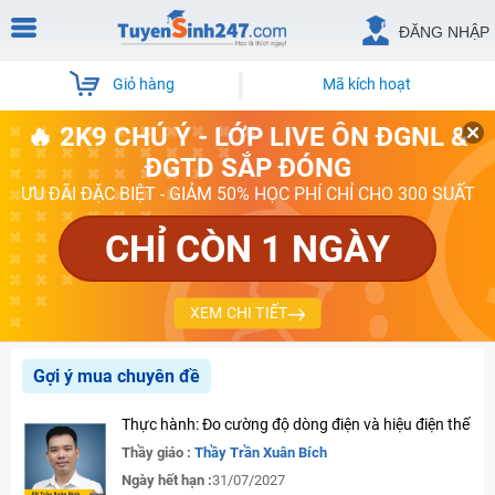
ĐĂNG NHẬP
Giỏ hàng
Mã kích hoạt
🔥 2K9 CHÚ Ý - LỚP LIVE ÔN ĐGNL &
ĐGTD SẮP ĐÓNG
ƯU ĐÃI ĐẶC BIỆT - GIẢM 50% HỌC PHÍ CHỈ CHO 300 SUẤT
CHỈ CÒN 1 NGÀY
XEM CHI TIẾT
Gợi ý mua chuyên đề
Thực hành: Đo cường độ dòng điện và hiệu điện thế
Thầy giáo :
Thầy Trần Xuân Bích
Ngày hết hạn :
31/07/2027