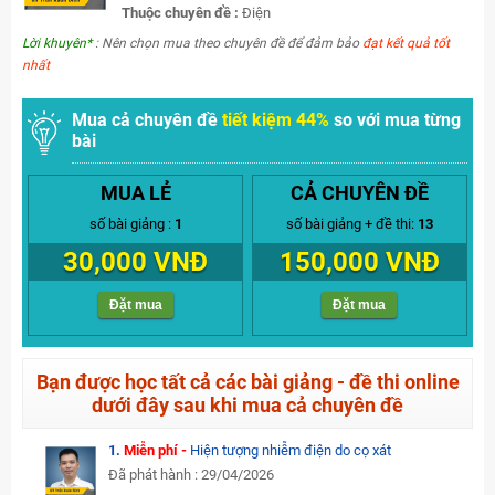
Thuộc chuyên đề :
Điện
Lời khuyên*
: Nên chọn mua theo chuyên đề để đảm bảo
đạt kết quả tốt
nhất
Mua cả chuyên đề
tiết kiệm 44%
so với mua từng
bài
MUA LẺ
CẢ CHUYÊN ĐỀ
số bài giảng :
1
số bài giảng + đề thi:
13
30,000 VNĐ
150,000 VNĐ
Đặt mua
Đặt mua
Bạn được học tất cả các bài giảng - đề thi online
dưới đây sau khi mua cả chuyên đề
1.
Miễn phí -
Hiện tượng nhiễm điện do cọ xát
Đã phát hành : 29/04/2026