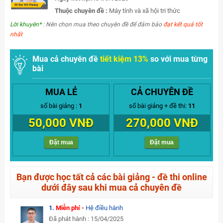
Thuộc chuyên đề :
Máy tính và xã hội tri thức
Lời khuyên*
: Nên chọn mua theo chuyên đề để đảm bảo
đạt kết quả tốt
nhất
Mua cả chuyên đề
tiết kiệm 13%
so với mua từng
bài
MUA LẺ
CẢ CHUYÊN ĐỀ
số bài giảng :
1
số bài giảng + đề thi:
11
50,000 VNĐ
270,000 VNĐ
Đặt mua
Đặt mua
Bạn được học tất cả các bài giảng - đề thi online
dưới đây sau khi mua cả chuyên đề
1.
Miễn phí -
Hệ điều hành
Đã phát hành : 15/04/2025