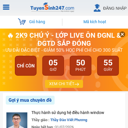
ĐĂNG NHẬP
Giỏ hàng
Mã kích hoạt
🔥 2K9 CHÚ Ý - LỚP LIVE ÔN ĐGNL &
ĐGTD SẮP ĐÓNG
ƯU ĐÃI ĐẶC BIỆT - GIẢM 50% HỌC PHÍ CHỈ CHO 300 SUẤT
05
50
55
CHỈ CÒN
GIỜ
PHÚT
GIÂY
XEM CHI TIẾT
Gợi ý mua chuyên đề
Thực hành sử dụng hệ điều hành window
Thầy giáo :
Thầy Đào Viết Phương
Ngày hết hạn :
31/07/2026