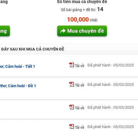
 viên giỏi và nổi tiếng
iảng
Số tiền mua cả chuyên đề
14
Số bài giảng + đề thi:
100,000
VNĐ
ảng
Mua chuyên đề
I ĐÂY SAU KHI MUA CẢ CHUYÊN ĐỀ
Đã phát hành : 05/03/2025
Tải về
hơ; Cảm hoài - Tiết 1
Đã phát hành : 05/03/2025
Tải về
thơ; Cảm hoài - Đề 1
Đã phát hành : 05/03/2025
Tải về
Đã phát hành : 05/03/2025
Tải về