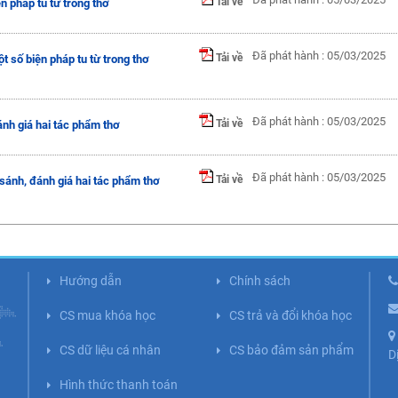
Tải về
ện pháp tu từ trong thơ
Đã phát hành : 05/03/2025
Tải về
t số biện pháp tu từ trong thơ
Đã phát hành : 05/03/2025
Tải về
ánh giá hai tác phẩm thơ
Đã phát hành : 05/03/2025
Tải về
sánh, đánh giá hai tác phẩm thơ
Hướng dẫn
Chính sách
CS mua khóa học
CS trả và đổi khóa học
CS dữ liệu cá nhân
CS bảo đảm sản phẩm
D
Hình thức thanh toán