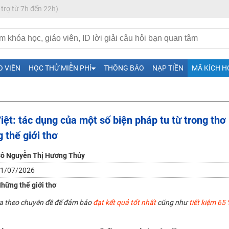
 trợ từ 7h đến 22h)
O VIÊN
HỌC THỬ MIỄN PHÍ
THÔNG BÁO
NẠP TIỀN
MÃ KÍCH H
ệt: tác dụng của một số biện pháp tu từ trong thơ 
thế giới thơ
H ít nhất 25 điểm
 Tuyensinh247 (Từ 16-18/07/2025)
ô Nguyễn Thị Hương Thủy
1/07/2026
hững thế giới thơ
năm 2018
ua theo chuyên đề để đảm bảo
đạt kết quả tốt nhất
cũng như
tiết kiệm 65 
g lai!