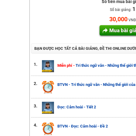
Luyện thi vào lớp 10 môn Toán, Văn, Hóa, Anh, Lý với giáo
Số tiền mua bài g
1
Số bài giảng:
30,000
VNĐ
Mua bài gi
BẠN ĐƯỢC HỌC TẤT CẢ BÀI GIẢNG, ĐỀ THI ONLINE DƯỚ
1.
Miễn phí -
Tri thức ngữ văn - Những thế giới t
2.
BTVN - Tri thức ngữ văn - Những thế giới của 
3.
Đọc: Cảm hoài - Tiết 2
4.
BTVN - Đọc: Cảm hoài - Đề 2