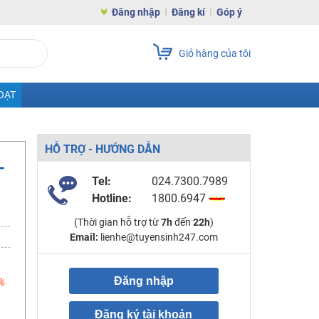
Đăng nhập
Đăng kí
Góp ý
Giỏ hàng của tôi
OẠT
HỖ TRỢ - HƯỚNG DẪN
-
Tel:
024.7300.7989
Hotline:
1800.6947
(Thời gian hỗ trợ từ
7h
đến
22h
)
Email:
lienhe@tuyensinh247.com
Đăng nhập
%
Đăng ký tài khoản