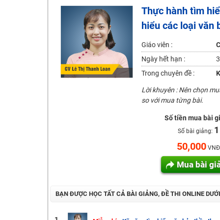
Thực hành tìm hiể
Hot! Lễ hội đồng giá 449K - 499K toàn bộ khoá học tại
hiểu các loại văn 
Khuyến Mãi Khoá Học 1K Chỉ Từ 11-13/09/2024
Đồng giá khóa học 499K - 399K (13/11-15/11)
Giáo viên :
C
Khai giảng các khóa lớp 9 Toán - Lý - Hóa - Văn - Anh 
Ngày hết hạn :
3
Khai giảng khóa Ngữ văn 7 - xây nền vững chắc cho tươn
Trong chuyên đề :
K
Luyện thi vào lớp 10 môn Toán, Văn, Hóa, Anh, Lý với giáo
Lời khuyên : Nên chọn m
so với mua từng bài.
Số tiền mua bài g
1
Số bài giảng:
50,000
VNĐ
Mua bài gi
BẠN ĐƯỢC HỌC TẤT CẢ BÀI GIẢNG, ĐỀ THI ONLINE DƯỚ
1.