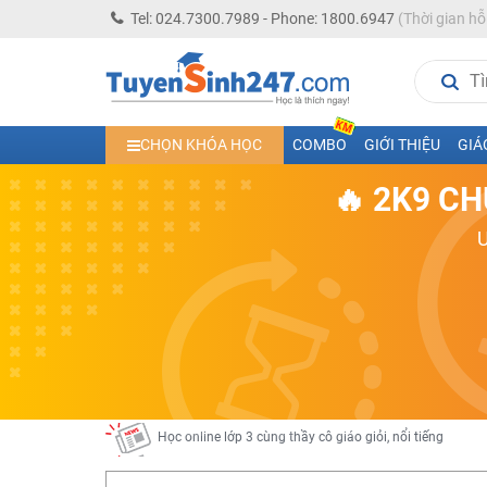
Tel: 024.7300.7989 - Phone: 1800.6947
(Thời gian hỗ
Học trực tuyến lớp 10 các môn Toán - Lý - Hóa - Văn - An
Học trực tuyến lớp 11 đủ môn cùng Thầy Cô giỏi, nổi tiế
CHỌN KHÓA HỌC
COMBO
GIỚI THIỆU
GIÁ
Học online trực tuyến cấp Tiểu học và THCS năm học 2
🔥 2K9 CH
Học online lớp 5 cùng thầy cô giáo giỏi, nổi tiếng
Học online lớp 7 cùng thầy cô giáo giỏi
Học online lớp 6 cùng thầy cô giỏi, nổi tiếng
Học online lớp 8 cùng thầy cô giáo giỏi
2K13! Bứt Phá Lớp 5 Năm Học 2023 - 2024
Học online lớp 4 cùng thầy cô giáo giỏi, nổi tiếng
Học online lớp 3 cùng thầy cô giáo giỏi, nổi tiếng
Học online lớp 2 với thầy cô giáo giỏi, nổi tiếng
2K6! Lộ Trình Sun 2024 - Ba bước luyện thi TN THPT - Đ