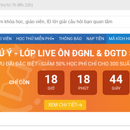
 trợ từ 7h đến 22h)
h- Sinh-Sử-Địa cùng Thầy Cô giỏi, nổi tiếng
ng
O VIÊN
HỌC THỬ MIỄN PHÍ
THÔNG BÁO
NẠP TIỀN
MÃ KÍCH H
026-2027
Ú Ý - LỚP LIVE ÔN ĐGNL & ĐGT
ƯU ĐÃI ĐẶC BIỆT - GIẢM 50% HỌC PHÍ CHỈ CHO 300 SUẤ
18
18
43
CHỈ CÒN
GIỜ
PHÚT
GIÂY
XEM CHI TIẾT
H ít nhất 25 điểm