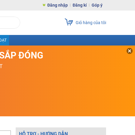
Đăng nhập
Đăng kí
Góp ý
Giỏ hàng của tôi
OẠT
D SẮP ĐÓNG
T
HỖ TRỢ - HƯỚNG DẪN