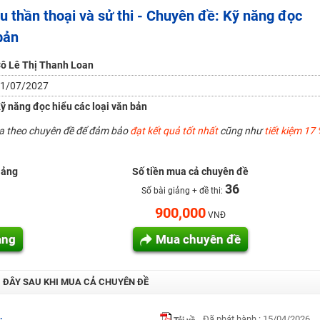
u thần thoại và sử thi - Chuyên đề: Kỹ năng đọc
 Tuyensinh247 (Từ 16-18/07/2025)
bản
ô Lê Thị Thanh Loan
năm 2018
1/07/2027
g lai!
ỹ năng đọc hiểu các loại văn bản
 viên giỏi và nổi tiếng
ua theo chuyên đề để đảm bảo
đạt kết quả tốt nhất
cũng như
tiết kiệm 17 
iảng
Số tiền mua cả chuyên đề
36
Số bài giảng + đề thi:
900,000
VNĐ
ảng
Mua chuyên đề
I ĐÂY SAU KHI MUA CẢ CHUYÊN ĐỀ
Đã phát hành : 15/04/2026