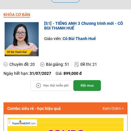
KHÓA CƠ BẢN
[S1] - TIẾNG ANH 3 Chương trình mới - CÔ
BÙI THANH HUẾ
Giáo viên:
Cô Bùi Thanh Huế
Chuyên đề: 20
Bài giảng: 51
Đề thi: 21
Ngày hết hạn:
31/07/2027
Giá:
899,000 đ
Học thử miễn phí
Đặt mua
Combo siêu rẻ - học hiệu quả
Xem thêm >