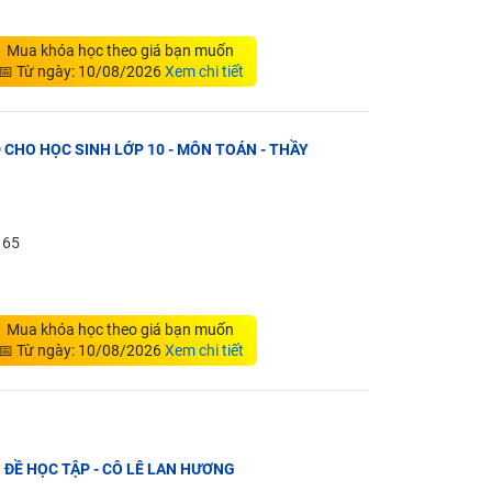
Mua khóa học theo giá bạn muốn
📅 Từ ngày: 10/08/2026
Xem chi tiết
D CHO HỌC SINH LỚP 10 - MÔN TOÁN - THẦY
: 65
Mua khóa học theo giá bạn muốn
📅 Từ ngày: 10/08/2026
Xem chi tiết
N ĐỀ HỌC TẬP - CÔ LÊ LAN HƯƠNG