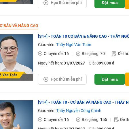
Học thử miễn phí
Đặt mua
Ơ BẢN VÀ NÂNG CAO
[S1+] - TOÁN 10 CƠ BẢN & NÂNG CAO - THẦY NG
Giáo viên:
Thầy Ngô Văn Toản
Chuyên đề: 16
Bài giảng: 70
Đề thi
Ngày hết hạn:
31/07/2027
Giá:
899,000 đ
Học thử miễn phí
Đặt mua
[S1+] - TOÁN 10 - CƠ BẢN VÀ NÂNG CAO - THẦ
Giáo viên:
Thầy Nguyễn Công Chính
Chuyên đề: 16
Bài giảng: 155
Đề th