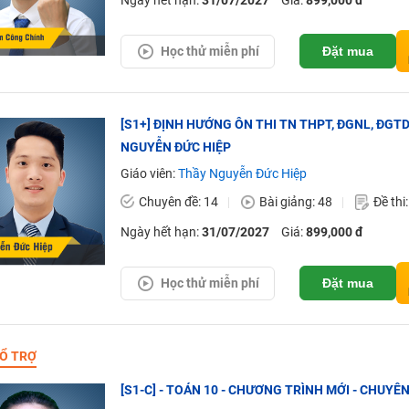
Ngày hết hạn:
31/07/2027
Giá:
899,000 đ
Học thử miễn phí
Đặt mua
[S1+] ĐỊNH HƯỚNG ÔN THI TN THPT, ĐGNL, ĐGT
NGUYỄN ĐỨC HIỆP
Giáo viên:
Thầy Nguyễn Đức Hiệp
Chuyên đề: 14
Bài giảng: 48
Đề thi
Ngày hết hạn:
31/07/2027
Giá:
899,000 đ
Học thử miễn phí
Đặt mua
Ổ TRỢ
[S1-C] - TOÁN 10 - CHƯƠNG TRÌNH MỚI - CHUYÊ