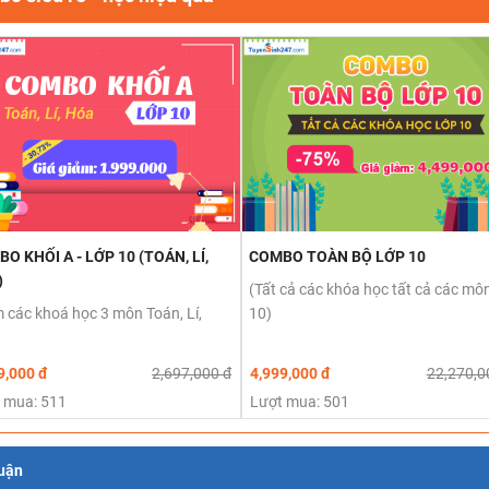
O KHỐI A - LỚP 10 (TOÁN, LÍ,
COMBO TOÀN BỘ LỚP 10
)
(Tất cả các khóa học tất cả các môn
 các khoá học 3 môn Toán, Lí,
10)
9,000 đ
2,697,000 đ
4,999,000 đ
22,270,0
 mua: 511
Lượt mua: 501
luận