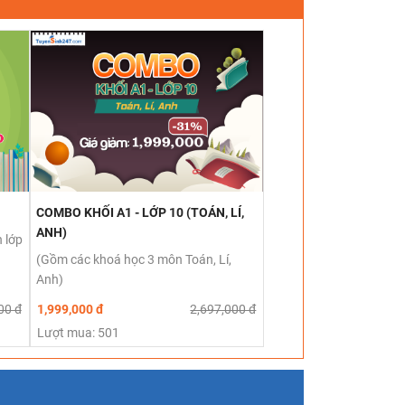
COMBO KHỐI A1 - LỚP 10 (TOÁN, LÍ,
ANH)
 lớp
(Gồm các khoá học 3 môn Toán, Lí,
Anh)
00 đ
1,999,000 đ
2,697,000 đ
Lượt mua: 501