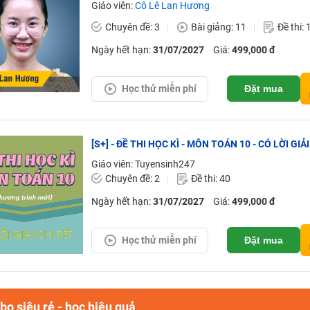
Giáo viên:
Cô Lê Lan Hương
Chuyên đề: 3
Bài giảng: 11
Đề thi: 
Ngày hết hạn:
31/07/2027
Giá:
499,000 đ
Học thử miễn phí
Đặt mua
[S+] - ĐỀ THI HỌC KÌ - MÔN TOÁN 10 - CÓ LỜI GIẢI
Giáo viên: Tuyensinh247
Chuyên đề: 2
Đề thi: 40
Ngày hết hạn:
31/07/2027
Giá:
499,000 đ
Học thử miễn phí
Đặt mua
o siêu rẻ - học hiệu quả