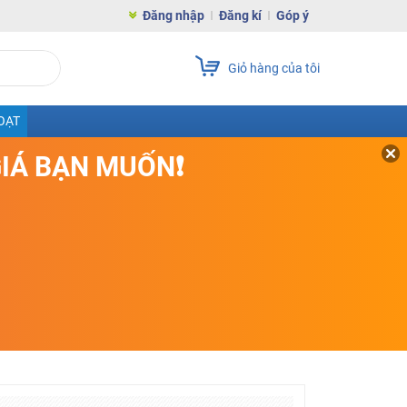
Đăng nhập
Đăng kí
Góp ý
Giỏ hàng của tôi
OẠT
GIÁ BẠN MUỐN❗