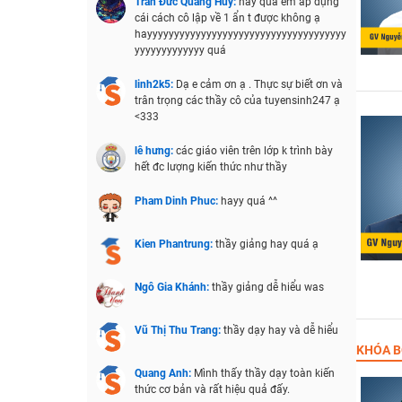
Trần Đức Quang Huy:
hay quá em áp dụng
cái cách cô lập về 1 ẩn t được không ạ
hayyyyyyyyyyyyyyyyyyyyyyyyyyyyyyyyyyyyy
yyyyyyyyyyyyy quá
linh2k5:
Dạ e cảm ơn ạ . Thực sự biết ơn và
trân trọng các thầy cô của tuyensinh247 ạ
<333
lê hưng:
các giáo viên trên lớp k trình bày
hết đc lượng kiến thức như thầy
Pham Dinh Phuc:
hayy quá ^^
Kien Phantrung:
thầy giảng hay quá ạ
Ngô Gia Khánh:
thầy giảng dễ hiểu was
Vũ Thị Thu Trang:
thầy dạy hay và dễ hiểu
KHÓA B
Quang Anh:
Mình thấy thầy dạy toàn kiến
thức cơ bản và rất hiệu quả đấy.