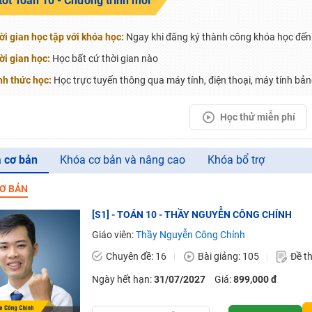
tốt Toán 10 - Chương trình mới
H ít nhất 25 điểm
ời gian học tập với khóa học:
Ngay khi đăng ký thành công khóa học đến 
 Tuyensinh247 (Từ 16-18/07/2025)
ời gian học:
Học bất cứ thời gian nào
nh thức học:
Học trực tuyến thông qua máy tính, điện thoại, máy tính bảng
Học thử miễn phí
năm 2018
g lai!
 cơ bản
Khóa cơ bản và nâng cao
Khóa bổ trợ
 viên giỏi và nổi tiếng
Ơ BẢN
[S1] - TOÁN 10 - THẦY NGUYỄN CÔNG CHÍNH
Giáo viên:
Thầy Nguyễn Công Chính
Chuyên đề: 16
Bài giảng: 105
Đề th
Ngày hết hạn:
31/07/2027
Giá:
899,000 đ