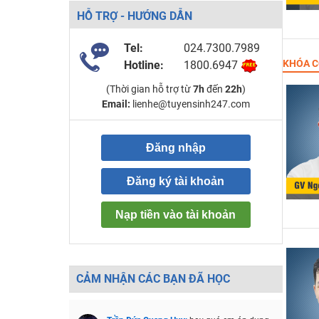
HỖ TRỢ - HƯỚNG DẪN
Tel:
024.7300.7989
KHÓA C
Hotline:
1800.6947
(Thời gian hỗ trợ từ
7h
đến
22h
)
Email:
lienhe@tuyensinh247.com
Đăng nhập
Đăng ký tài khoản
Nạp tiền vào tài khoản
CẢM NHẬN CÁC BẠN ĐÃ HỌC