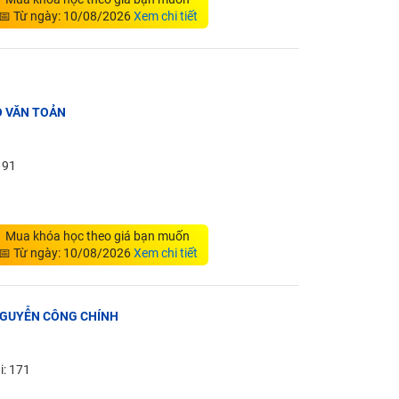
📅 Từ ngày: 10/08/2026
Xem chi tiết
Ô VĂN TOẢN
: 91
Mua khóa học theo giá bạn muốn
📅 Từ ngày: 10/08/2026
Xem chi tiết
Y NGUYỄN CÔNG CHÍNH
i: 171