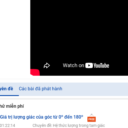
yên đề
Các bài đã phát hành
hử miễn phí
 Giá trị lượng giác của góc từ 0º đến 180º
01:22:14
Chuyên đề: Hệ thức lượng trong tam giác