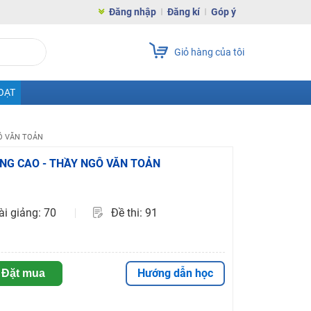
Đăng nhập
Đăng kí
Góp ý
Giỏ hàng của tôi
OẠT
GÔ VĂN TOẢN
NÂNG CAO - THẦY NGÔ VĂN TOẢN
ài giảng: 70
Đề thi: 91
Hướng dẫn học
Đặt mua