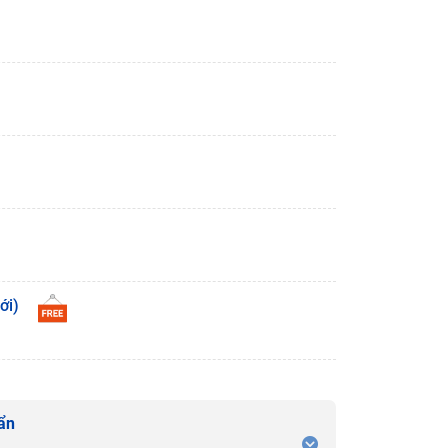
ới)
ẩn