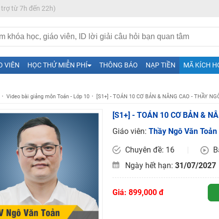
 trợ từ 7h đến 22h)
O VIÊN
HỌC THỬ MIỄN PHÍ
THÔNG BÁO
NẠP TIỀN
MÃ KÍCH H
Video bài giảng môn Toán - Lớp 10
[S1+] - TOÁN 10 CƠ BẢN & NÂNG CAO - THẦY N
H ít nhất 25 điểm
[S1+] - TOÁN 10 CƠ BẢN & 
 Tuyensinh247 (Từ 16-18/07/2025)
Giáo viên:
Thầy Ngô Văn Toản
Chuyên đề: 16
B
Ngày hết hạn:
31/07/2027
năm 2018
g lai!
Giá: 899,000 đ
 viên giỏi và nổi tiếng