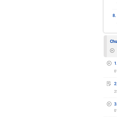
8.
Chu
1
0
2
2
3
0