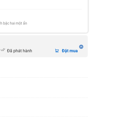
nh bậc hai một ẩn
Đã phát hành
Đặt mua