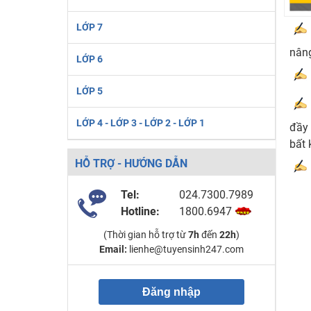
LỚP 7
nâng
LỚP 6
LỚP 5
LỚP 4 - LỚP 3 - LỚP 2 - LỚP 1
đầy 
bất 
HỖ TRỢ - HƯỚNG DẪN
Tel:
024.7300.7989
Hotline:
1800.6947
(Thời gian hỗ trợ từ
7h
đến
22h
)
Email:
lienhe@tuyensinh247.com
Đăng nhập