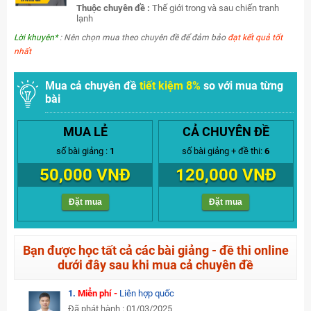
Thuộc chuyên đề :
Thế giới trong và sau chiến tranh
lạnh
Lời khuyên*
: Nên chọn mua theo chuyên đề để đảm bảo
đạt kết quả tốt
nhất
Mua cả chuyên đề
tiết kiệm 8%
so với mua từng
bài
MUA LẺ
CẢ CHUYÊN ĐỀ
số bài giảng :
1
số bài giảng + đề thi:
6
50,000 VNĐ
120,000 VNĐ
Đặt mua
Đặt mua
Bạn được học tất cả các bài giảng - đề thi online
dưới đây sau khi mua cả chuyên đề
1.
Miễn phí -
Liên hợp quốc
Đã phát hành : 01/03/2025