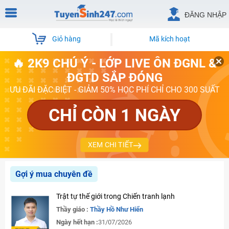
ĐĂNG NHẬP
Giỏ hàng
Mã kích hoạt
🔥 2K9 CHÚ Ý - LỚP LIVE ÔN ĐGNL &
ĐGTD SẮP ĐÓNG
ƯU ĐÃI ĐẶC BIỆT - GIẢM 50% HỌC PHÍ CHỈ CHO 300 SUẤT
CHỈ CÒN 1 NGÀY
XEM CHI TIẾT
Gợi ý mua chuyên đề
Trật tự thế giới trong Chiến tranh lạnh
Thầy giáo :
Thầy Hồ Như Hiển
Ngày hết hạn :
31/07/2026