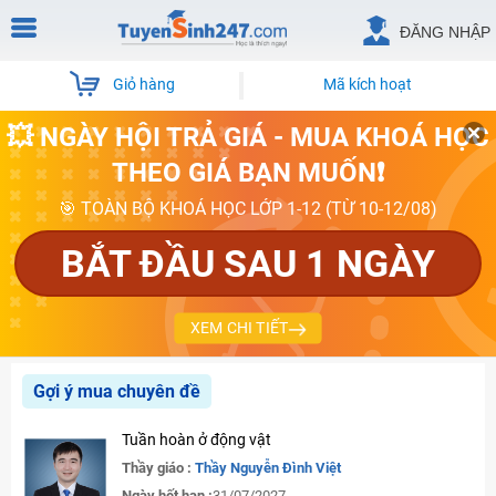
ĐĂNG NHẬP
Giỏ hàng
Mã kích hoạt
💥 NGÀY HỘI TRẢ GIÁ - MUA KHOÁ HỌC
THEO GIÁ BẠN MUỐN❗
🎯 TOÀN BỘ KHOÁ HỌC LỚP 1-12 (TỪ 10-12/08)
BẮT ĐẦU SAU 1 NGÀY
XEM CHI TIẾT
Gợi ý mua chuyên đề
Tuần hoàn ở động vật
Thầy giáo :
Thầy Nguyễn Đình Việt
Ngày hết hạn :
31/07/2027