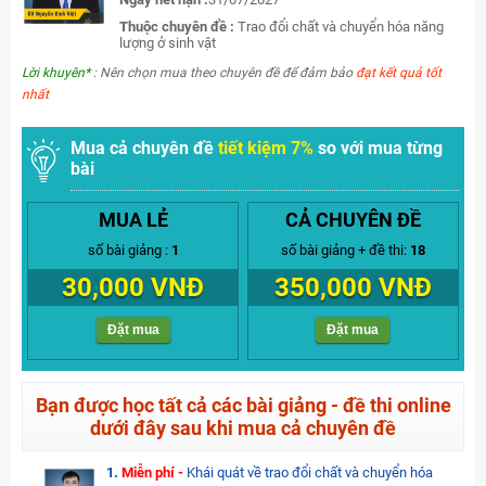
Thuộc chuyên đề :
Trao đổi chất và chuyển hóa năng
lượng ở sinh vật
Lời khuyên*
: Nên chọn mua theo chuyên đề để đảm bảo
đạt kết quả tốt
nhất
Mua cả chuyên đề
tiết kiệm 7%
so với mua từng
bài
MUA LẺ
CẢ CHUYÊN ĐỀ
số bài giảng :
1
số bài giảng + đề thi:
18
30,000 VNĐ
350,000 VNĐ
Đặt mua
Đặt mua
Bạn được học tất cả các bài giảng - đề thi online
dưới đây sau khi mua cả chuyên đề
1.
Miễn phí -
Khái quát về trao đổi chất và chuyển hóa