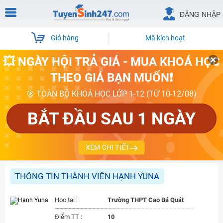
ĐĂNG NHẬP
Giỏ hàng
Mã kích hoạt
💥 NGÀY HỘI TRẢ GIÁ - MUA KHOÁ HỌC
THEO GIÁ BẠN MUỐN❗
🎯 TOÀN BỘ KHOÁ HỌC LỚP 1-12 (TỪ 10-12/08)
BẮT ĐẦU SAU 1 NGÀY
XEM CHI TIẾT
THÔNG TIN THÀNH VIÊN HẠNH YUNA
Học tại :
Trường THPT Cao Bá Quát
Điểm TT :
10