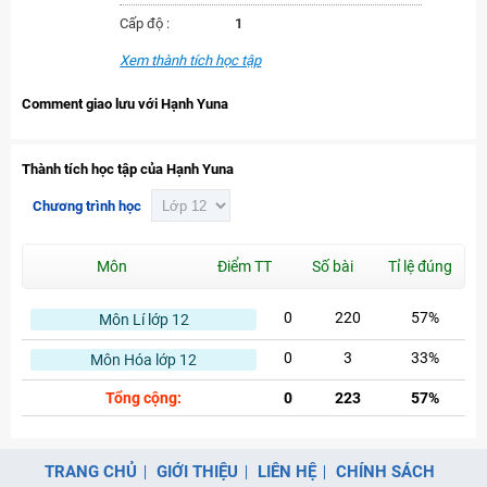
Cấp độ :
1
Xem thành tích học tập
Comment giao lưu với Hạnh Yuna
Thành tích học tập của Hạnh Yuna
Chương trình học
Môn
Điểm TT
Số bài
Tỉ lệ đúng
0
220
57%
Môn Lí lớp 12
0
3
33%
Môn Hóa lớp 12
Tổng cộng:
0
223
57%
TRANG CHỦ
GIỚI THIỆU
LIÊN HỆ
CHÍNH SÁCH