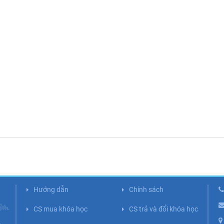
Hướng dẫn
Chính sách
CS mua khóa học
CS trả và đổi khóa học