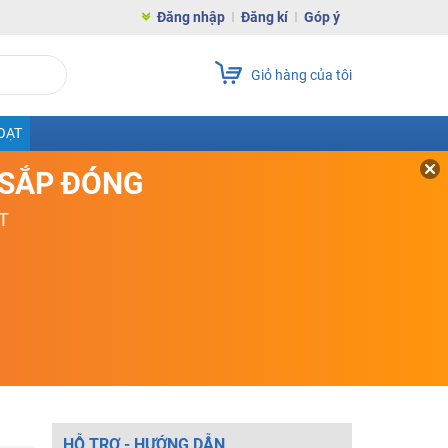
Đăng nhập
Đăng kí
Góp ý
Giỏ hàng của tôi
OẠT
D SẮP ĐÓNG
T
HỖ TRỢ - HƯỚNG DẪN