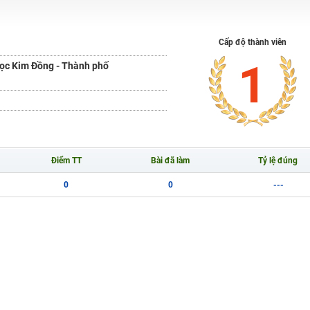
H ít nhất 25 điểm
 Tuyensinh247 (Từ 16-18/07/2025)
Cấp độ thành viên
1
ọc Kim Đồng - Thành phố
năm 2018
g lai!
 viên giỏi và nổi tiếng
Điểm TT
Bài đã làm
Tỷ lệ đúng
0
0
---