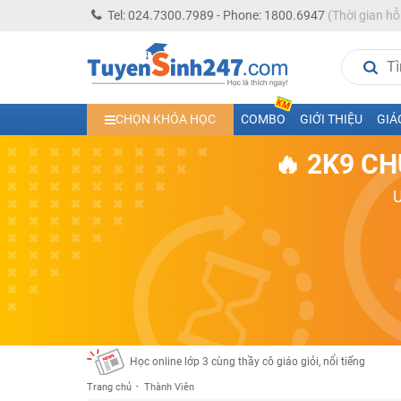
Tel: 024.7300.7989 - Phone: 1800.6947
(Thời gian hỗ
Học trực tuyến lớp 10 các môn Toán - Lý - Hóa - Văn - An
CHỌN KHÓA HỌC
COMBO
GIỚI THIỆU
GIÁ
Học trực tuyến lớp 11 đủ môn cùng Thầy Cô giỏi, nổi tiế
🔥 2K9 CH
Học online trực tuyến cấp Tiểu học và THCS năm học 2
Học online lớp 5 cùng thầy cô giáo giỏi, nổi tiếng
Học online lớp 7 cùng thầy cô giáo giỏi
Học online lớp 6 cùng thầy cô giỏi, nổi tiếng
Học online lớp 8 cùng thầy cô giáo giỏi
2K13! Bứt Phá Lớp 5 Năm Học 2023 - 2024
Học online lớp 4 cùng thầy cô giáo giỏi, nổi tiếng
Học online lớp 3 cùng thầy cô giáo giỏi, nổi tiếng
Trang chủ
Thành Viên
Học online lớp 2 với thầy cô giáo giỏi, nổi tiếng