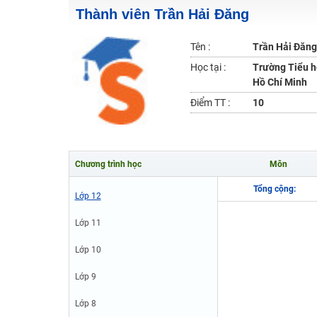
Thành viên Trần Hải Đăng
2K6! Lộ Trình Sun 2024 - Ba bước luyện thi TN THPT - Đ
Hot! Lễ hội đồng giá 449K - 499K toàn bộ khoá học tại
Tên :
Trần Hải Đăng
Khuyến Mãi Khoá Học 1K Chỉ Từ 11-13/09/2024
Học tại :
Trường Tiểu h
Đồng giá khóa học 499K - 399K (13/11-15/11)
Hồ Chí Minh
Khai giảng các khóa lớp 9 Toán - Lý - Hóa - Văn - Anh 
Điểm TT :
10
Khai giảng khóa Ngữ văn 7 - xây nền vững chắc cho tươn
Luyện thi vào lớp 10 môn Toán, Văn, Hóa, Anh, Lý với giáo
Chương trình học
Môn
Tổng cộng:
Lớp 12
Lớp 11
Lớp 10
Lớp 9
Lớp 8