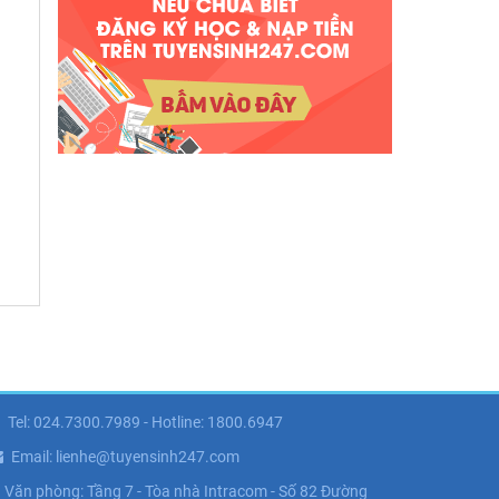
Tel: 024.7300.7989 - Hotline: 1800.6947
Email: lienhe@tuyensinh247.com
Văn phòng: Tầng 7 - Tòa nhà Intracom - Số 82 Đường