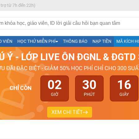
 trợ từ 7h đến 22h)
h- Sinh-Sử-Địa cùng Thầy Cô giỏi, nổi tiếng
O VIÊN
HỌC THỬ MIỄN PHÍ
THÔNG BÁO
NẠP TIỀN
MÃ KÍCH H
ng
Ú Ý - LỚP LIVE ÔN ĐGNL & ĐGT
026-2027
ƯU ĐÃI ĐẶC BIỆT - GIẢM 50% HỌC PHÍ CHỈ CHO 300 SUẤ
02
30
16
CHỈ CÒN
GIỜ
PHÚT
GIÂY
XEM CHI TIẾT