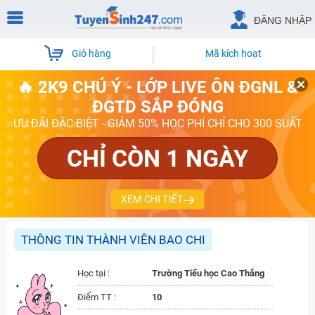
ĐĂNG NHẬP
Giỏ hàng
Mã kích hoạt
🔥 2K9 CHÚ Ý - LỚP LIVE ÔN ĐGNL &
ĐGTD SẮP ĐÓNG
ƯU ĐÃI ĐẶC BIỆT - GIẢM 50% HỌC PHÍ CHỈ CHO 300 SUẤT
CHỈ CÒN 1 NGÀY
XEM CHI TIẾT
THÔNG TIN THÀNH VIÊN BAO CHI
Học tại :
Trường Tiểu học Cao Thắng
Điểm TT :
10