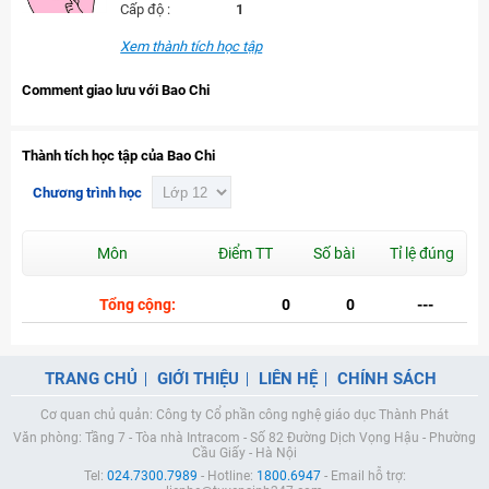
Cấp độ :
1
Xem thành tích học tập
Comment giao lưu với Bao Chi
Thành tích học tập của Bao Chi
Chương trình học
Môn
Điểm TT
Số bài
Tỉ lệ đúng
Tổng cộng:
0
0
---
TRANG CHỦ
GIỚI THIỆU
LIÊN HỆ
CHÍNH SÁCH
Cơ quan chủ quản: Công ty Cổ phần công nghệ giáo dục Thành Phát
Văn phòng: Tầng 7 - Tòa nhà Intracom - Số 82 Đường Dịch Vọng Hậu - Phường
Cầu Giấy - Hà Nội
Tel:
024.7300.7989
- Hotline:
1800.6947
- Email hỗ trợ: