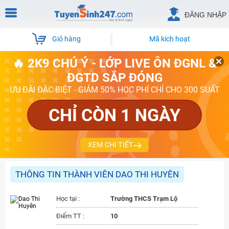
ĐĂNG NHẬP
Giỏ hàng
Mã kích hoạt
🔥 2K9 CHÚ Ý - LỚP LIVE ÔN ĐGNL &
ĐGTD SẮP ĐÓNG
ƯU ĐÃI ĐẶC BIỆT - GIẢM 50% HỌC PHÍ CHỈ CHO 300 SUẤT
CHỈ CÒN 1 NGÀY
XEM CHI TIẾT
THÔNG TIN THÀNH VIÊN DAO THI HUYÊN
Học tại :
Trường THCS Trạm Lộ
Điểm TT :
10