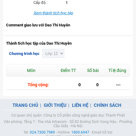
Cấp độ :
1
Xem thành tích học tập
Comment giao lưu với Dao Thi Huyên
Thành tích học tập của Dao Thi Huyên
Chương trình học
Môn
Điểm TT
Số bài
Tỉ lệ đúng
Tổng cộng:
0
0
---
TRANG CHỦ
GIỚI THIỆU
LIÊN HỆ
CHÍNH SÁCH
Cơ quan chủ quản: Công ty Cổ phần công nghệ giáo dục Thành Phát
Văn phòng: Tầng 7 - Tòa nhà Intracom - Số 82 Đường Dịch Vọng Hậu - Phường
Cầu Giấy - Hà Nội
Tel:
024.7300.7989
- Hotline:
1800.6947
- Email hỗ trợ: