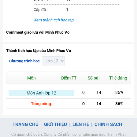
Cấp độ :
1
Xem thành tích học tập
Comment giao lưu với Minh Phuc Vo
Thành tích học tập của Minh Phuc Vo
Chương trình học
Môn
Điểm TT
Số bài
Tỉ lệ đúng
0
14
86%
Môn Anh lớp 12
Tổng cộng:
0
14
86%
TRANG CHỦ
GIỚI THIỆU
LIÊN HỆ
CHÍNH SÁCH
Cơ quan chủ quản: Công ty Cổ phần công nghệ giáo dục Thành Phát