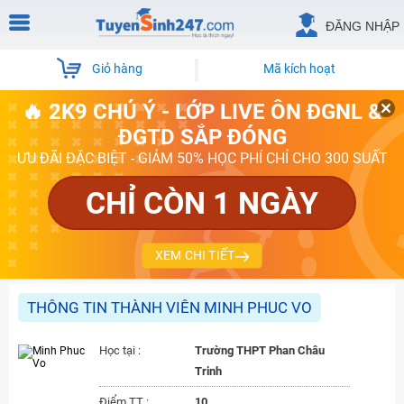
ĐĂNG NHẬP
Giỏ hàng
Mã kích hoạt
🔥 2K9 CHÚ Ý - LỚP LIVE ÔN ĐGNL &
ĐGTD SẮP ĐÓNG
ƯU ĐÃI ĐẶC BIỆT - GIẢM 50% HỌC PHÍ CHỈ CHO 300 SUẤT
CHỈ CÒN 1 NGÀY
XEM CHI TIẾT
THÔNG TIN THÀNH VIÊN MINH PHUC VO
Học tại :
Trường THPT Phan Châu
Trinh
Điểm TT :
10