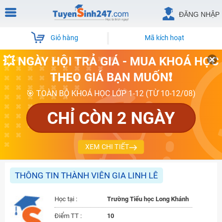
ĐĂNG NHẬP
Giỏ hàng
Mã kích hoạt
💥 NGÀY HỘI TRẢ GIÁ - MUA KHOÁ HỌC
THEO GIÁ BẠN MUỐN❗
🎯 TOÀN BỘ KHOÁ HỌC LỚP 1-12 (TỪ 10-12/08)
CHỈ CÒN 2 NGÀY
XEM CHI TIẾT
THÔNG TIN THÀNH VIÊN GIA LINH LÊ
Học tại :
Trường Tiểu học Long Khánh
Điểm TT :
10