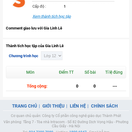
Cấp độ :
1
Xem thành tích học tập
Comment giao lưu với Gia Linh Lê
Thành tích học tập của Gia Linh Lê
Chương trình học
Môn
Điểm TT
Số bài
Tỉ lệ đúng
Tổng cộng:
0
0
---
TRANG CHỦ
GIỚI THIỆU
LIÊN HỆ
CHÍNH SÁCH
Cơ quan chủ quản: Công ty Cổ phần công nghệ giáo dục Thành Phát
Văn phòng: Tầng 7 - Tòa nhà Intracom - Số 82 Đường Dịch Vọng Hậu - Phường
Cầu Giấy - Hà Nội