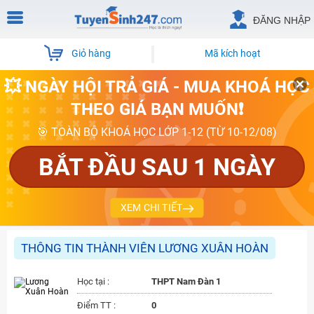
ĐĂNG NHẬP
Giỏ hàng
Mã kích hoạt
💥 NGÀY HỘI TRẢ GIÁ - MUA KHOÁ HỌC
THEO GIÁ BẠN MUỐN❗
🎯 TOÀN BỘ KHOÁ HỌC LỚP 1-12 (TỪ 10-12/08)
BẮT ĐẦU SAU 1 NGÀY
XEM CHI TIẾT
THÔNG TIN THÀNH VIÊN LƯƠNG XUÂN HOÀN
Học tại :
THPT Nam Đàn 1
Điểm TT :
0