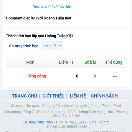
Xem thành tích học tập
Comment giao lưu với Hoàng Tuấn Kiệt
Thành tích học tập của Hoàng Tuấn Kiệt
Chương trình học
Môn
Điểm TT
Số bài
Tỉ lệ đúng
Tổng cộng:
0
0
---
TRANG CHỦ
GIỚI THIỆU
LIÊN HỆ
CHÍNH SÁCH
Cơ quan chủ quản: Công ty Cổ phần công nghệ giáo dục Thành Phát
Văn phòng: Tầng 7 - Tòa nhà Intracom - Số 82 Đường Dịch Vọng Hậu - Phường
Cầu Giấy - Hà Nội
Tel:
024.7300.7989
- Hotline:
1800.6947
- Email hỗ trợ:
lienhe@tuyensinh247.com