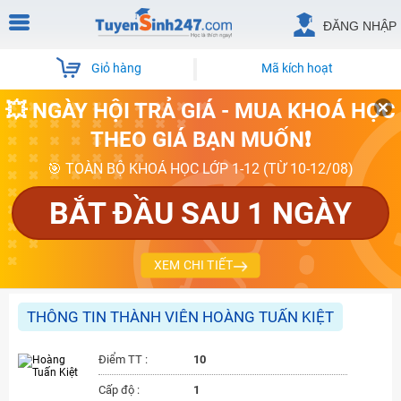
ĐĂNG NHẬP
Giỏ hàng
Mã kích hoạt
💥 NGÀY HỘI TRẢ GIÁ - MUA KHOÁ HỌC
THEO GIÁ BẠN MUỐN❗
🎯 TOÀN BỘ KHOÁ HỌC LỚP 1-12 (TỪ 10-12/08)
BẮT ĐẦU SAU 1 NGÀY
XEM CHI TIẾT
THÔNG TIN THÀNH VIÊN HOÀNG TUẤN KIỆT
Điểm TT :
10
Cấp độ :
1