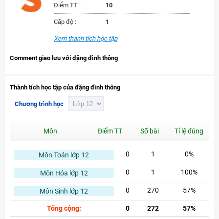
Điểm TT :
10
Cấp độ :
1
Xem thành tích học tập
Comment giao lưu với đặng đình thông
Thành tích học tập của đặng đình thông
Chương trình học
Môn
Điểm TT
Số bài
Tỉ lệ đúng
0
1
0%
Môn Toán lớp 12
0
1
100%
Môn Hóa lớp 12
0
270
57%
Môn Sinh lớp 12
Tổng cộng:
0
272
57%