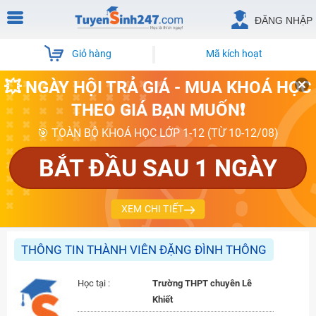
ĐĂNG NHẬP
Giỏ hàng
Mã kích hoạt
💥 NGÀY HỘI TRẢ GIÁ - MUA KHOÁ HỌC
THEO GIÁ BẠN MUỐN❗
🎯 TOÀN BỘ KHOÁ HỌC LỚP 1-12 (TỪ 10-12/08)
BẮT ĐẦU SAU 1 NGÀY
XEM CHI TIẾT
THÔNG TIN THÀNH VIÊN ĐẶNG ĐÌNH THÔNG
Học tại :
Trường THPT chuyên Lê
Khiết