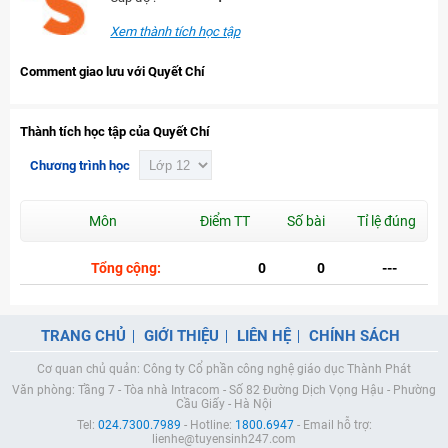
Xem thành tích học tập
Comment giao lưu với Quyết Chí
Thành tích học tập của Quyết Chí
Chương trình học
Môn
Điểm TT
Số bài
Tỉ lệ đúng
Tổng cộng:
0
0
---
TRANG CHỦ
GIỚI THIỆU
LIÊN HỆ
CHÍNH SÁCH
Cơ quan chủ quản: Công ty Cổ phần công nghệ giáo dục Thành Phát
Văn phòng: Tầng 7 - Tòa nhà Intracom - Số 82 Đường Dịch Vọng Hậu - Phường
Cầu Giấy - Hà Nội
Tel:
024.7300.7989
- Hotline:
1800.6947
- Email hỗ trợ:
lienhe@tuyensinh247.com