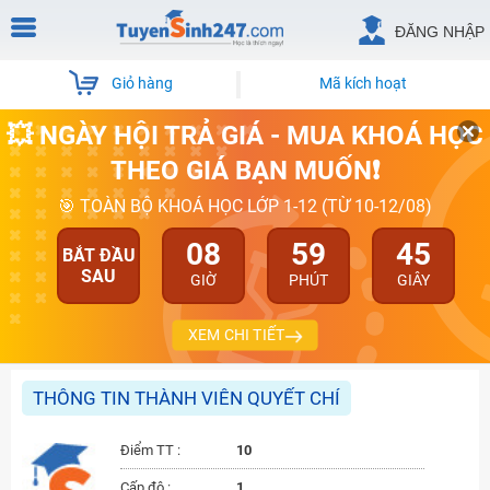
ĐĂNG NHẬP
Giỏ hàng
Mã kích hoạt
💥 NGÀY HỘI TRẢ GIÁ - MUA KHOÁ HỌC
THEO GIÁ BẠN MUỐN❗
🎯 TOÀN BỘ KHOÁ HỌC LỚP 1-12 (TỪ 10-12/08)
08
59
45
BẮT ĐẦU
SAU
GIỜ
PHÚT
GIÂY
XEM CHI TIẾT
THÔNG TIN THÀNH VIÊN QUYẾT CHÍ
Điểm TT :
10
Cấp độ :
1