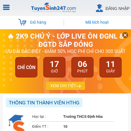
ĐĂNG NHẬP
Giỏ hàng
Mã kích hoạt
🔥 2K9 CHÚ Ý - LỚP LIVE ÔN ĐGNL &
ĐGTD SẮP ĐÓNG
ƯU ĐÃI ĐẶC BIỆT - GIẢM 50% HỌC PHÍ CHỈ CHO 300 SUẤT
17
06
11
CHỈ CÒN
GIỜ
PHÚT
GIÂY
XEM CHI TIẾT
THÔNG TIN THÀNH VIÊN HTHG
Học tại :
Trường THCS Định Hòa
Điểm TT :
10