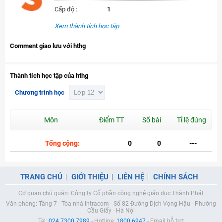
Cấp độ :
1
Xem thành tích học tập
Comment giao lưu với hthg
Thành tích học tập của hthg
Chương trình học
Môn
Điểm TT
Số bài
Tỉ lệ đúng
Tổng cộng:
0
0
---
TRANG CHỦ
GIỚI THIỆU
LIÊN HỆ
CHÍNH SÁCH
Cơ quan chủ quản: Công ty Cổ phần công nghệ giáo dục Thành Phát
Văn phòng: Tầng 7 - Tòa nhà Intracom - Số 82 Đường Dịch Vọng Hậu - Phường
Cầu Giấy - Hà Nội
Tel:
024.7300.7989
- Hotline:
1800.6947
- Email hỗ trợ: