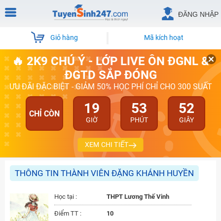
ĐĂNG NHẬP
Giỏ hàng
Mã kích hoạt
🔥 2K9 CHÚ Ý - LỚP LIVE ÔN ĐGNL &
ĐGTD SẮP ĐÓNG
ƯU ĐÃI ĐẶC BIỆT - GIẢM 50% HỌC PHÍ CHỈ CHO 300 SUẤT
19
53
52
CHỈ CÒN
GIỜ
PHÚT
GIÂY
XEM CHI TIẾT
THÔNG TIN THÀNH VIÊN ĐẶNG KHÁNH HUYỀN
Học tại :
THPT Lương Thế Vinh
Điểm TT :
10