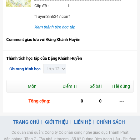
Cấp độ :
1
"TuyenSinh247.com"
Xem thành tích học tập
Comment giao lưu với Đặng Khánh Huyền
Thành tích học tập của Đặng Khánh Huyền
Chương trình học
Môn
Điểm TT
Số bài
Tỉ lệ đúng
Tổng cộng:
0
0
---
TRANG CHỦ
GIỚI THIỆU
LIÊN HỆ
CHÍNH SÁCH
Cơ quan chủ quản: Công ty Cổ phần công nghệ giáo dục Thành Phát
Văn phòng: Tầng 7 - Tòa nhà Intracom - Số 82 Đường Dịch Vọng Hậu - Phường