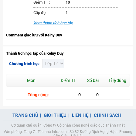
Điểm TT :
10
Cấp độ :
1
Xem thành tích học tập
Comment giao lưu với Kelny Duy
Thành tích học tập của Kelny Duy
Chương trình học
Môn
Điểm TT
Số bài
Tỉ lệ đúng
Tổng cộng:
0
0
---
TRANG CHỦ
GIỚI THIỆU
LIÊN HỆ
CHÍNH SÁCH
Cơ quan chủ quản: Công ty Cổ phần công nghệ giáo dục Thành Phát
Văn phòng: Tầng 7 - Tòa nhà Intracom - Số 82 Đường Dịch Vọng Hậu - Phường