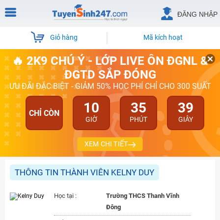
ĐĂNG NHẬP
Giỏ hàng
Mã kích hoạt
🔥 2K9 CHÚ Ý - LỚP LIVE ÔN ĐGNL &
ĐGTD SẮP ĐÓNG
ƯU ĐÃI ĐẶC BIỆT - GIẢM 50% HỌC PHÍ CHỈ CHO 300 SUẤT
10
35
39
CHỈ CÒN
GIỜ
PHÚT
GIÂY
XEM CHI TIẾT
THÔNG TIN THÀNH VIÊN KELNY DUY
Học tại :
Trường THCS Thanh Vĩnh
Đông