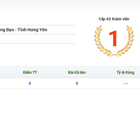
H ít nhất 25 điểm
Cấp độ thành viên
 Tuyensinh247 (Từ 16-18/07/2025)
1
ng Đạo - Tỉnh Hưng Yên
năm 2018
g lai!
Điểm TT
Bài đã làm
Tỷ lệ đúng
 viên giỏi và nổi tiếng
0
0
---