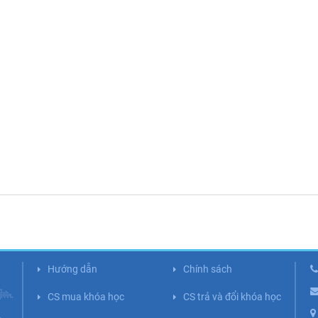
Hướng dẫn
Chính sách
CS mua khóa học
CS trả và đổi khóa học