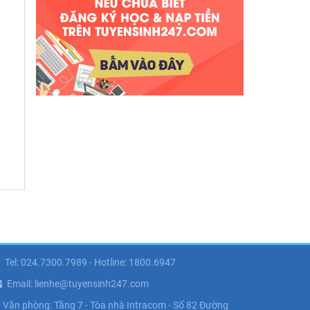
Tel: 024.7300.7989 - Hotline: 1800.6947
Email: lienhe@tuyensinh247.com
Văn phòng: Tầng 7 - Tòa nhà Intracom - Số 82 Đường