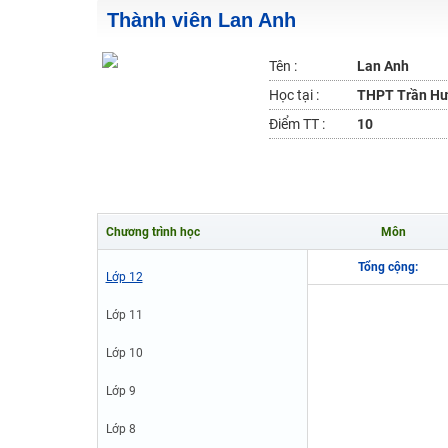
Thành viên Lan Anh
Học online lớp 2 với thầy cô giáo giỏi, nổi tiếng
2K6! Lộ Trình Sun 2024 - Ba bước luyện thi TN THPT - Đ
Tên :
Lan Anh
Hot! Lễ hội đồng giá 449K - 499K toàn bộ khoá học tại
Học tại :
THPT Trần Hư
Khuyến Mãi Khoá Học 1K Chỉ Từ 11-13/09/2024
Điểm TT :
10
Đồng giá khóa học 499K - 399K (13/11-15/11)
Khai giảng các khóa lớp 9 Toán - Lý - Hóa - Văn - Anh 
Khai giảng khóa Ngữ văn 7 - xây nền vững chắc cho tươn
Chương trình học
Môn
Luyện thi vào lớp 10 môn Toán, Văn, Hóa, Anh, Lý với giáo
Tổng cộng:
Lớp 12
Lớp 11
Lớp 10
Lớp 9
Lớp 8