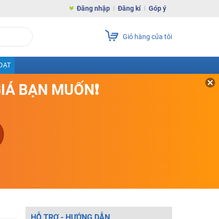
Đăng nhập
Đăng kí
Góp ý
Giỏ hàng của tôi
OẠT
GIÁ BẠN MUỐN❗
HỖ TRỢ - HƯỚNG DẪN