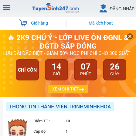
ĐĂNG NHẬP
Giỏ hàng
Mã kích hoạt
🔥 2K9 CHÚ Ý - LỚP LIVE ÔN ĐGNL &
ĐGTD SẮP ĐÓNG
ƯU ĐÃI ĐẶC BIỆT - GIẢM 50% HỌC PHÍ CHỈ CHO 300 SUẤT
14
07
26
CHỈ CÒN
GIỜ
PHÚT
GIÂY
XEM CHI TIẾT
THÔNG TIN THÀNH VIÊN TRINHMINHKHOA
Điểm TT :
10
Cấp độ :
1