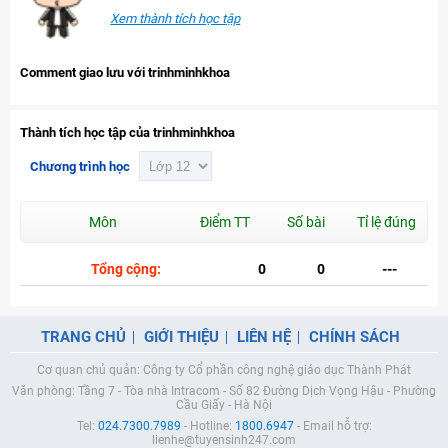
Xem thành tích học tập
Comment giao lưu với trinhminhkhoa
Thành tích học tập của trinhminhkhoa
Chương trình học
Môn
Điểm TT
Số bài
Tỉ lệ đúng
Tổng cộng:
0
0
---
TRANG CHỦ
GIỚI THIỆU
LIÊN HỆ
CHÍNH SÁCH
Cơ quan chủ quản: Công ty Cổ phần công nghệ giáo dục Thành Phát
Văn phòng: Tầng 7 - Tòa nhà Intracom - Số 82 Đường Dịch Vọng Hậu - Phường
Cầu Giấy - Hà Nội
Tel:
024.7300.7989
- Hotline:
1800.6947
- Email hỗ trợ:
lienhe@tuyensinh247.com