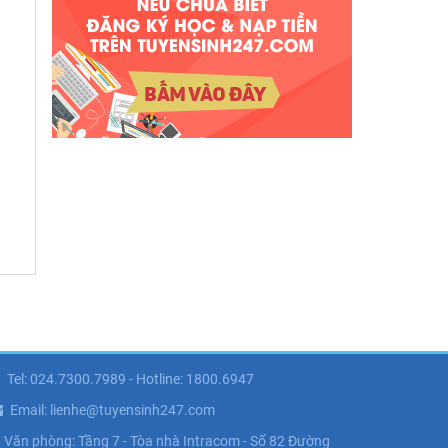
Tel: 024.7300.7989 - Hotline: 1800.6947
Email: lienhe@tuyensinh247.com
Văn phòng: Tầng 7 - Tòa nhà Intracom - Số 82 Đường