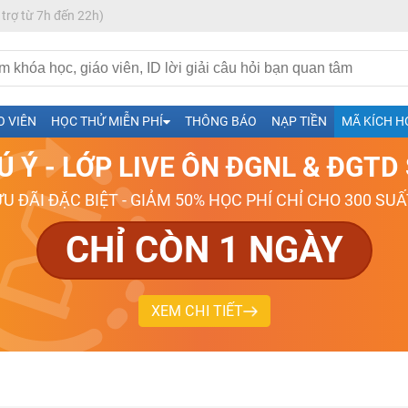
 trợ từ 7h đến 22h)
h- Sinh-Sử-Địa cùng Thầy Cô giỏi, nổi tiếng
O VIÊN
HỌC THỬ MIỄN PHÍ
THÔNG BÁO
NẠP TIỀN
MÃ KÍCH H
ng
Ú Ý - LỚP LIVE ÔN ĐGNL & ĐGT
026-2027
ƯU ĐÃI ĐẶC BIỆT - GIẢM 50% HỌC PHÍ CHỈ CHO 300 SUẤ
CHỈ CÒN 1 NGÀY
XEM CHI TIẾT