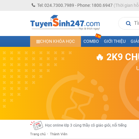
Tel: 024.7300.7989 - Phone: 1800.6947
(Thời gian hỗ
Học trực tuyến lớp 10 các môn Toán - Lý - Hóa - Văn - An
CHỌN KHÓA HỌC
COMBO
GIỚI THIỆU
GIÁ
Học trực tuyến lớp 11 đủ môn cùng Thầy Cô giỏi, nổi tiế
🔥 2K9 CH
Học online trực tuyến cấp Tiểu học và THCS năm học 2
Học online lớp 5 cùng thầy cô giáo giỏi, nổi tiếng
Học online lớp 7 cùng thầy cô giáo giỏi
Học online lớp 6 cùng thầy cô giỏi, nổi tiếng
Học online lớp 8 cùng thầy cô giáo giỏi
2K13! Bứt Phá Lớp 5 Năm Học 2023 - 2024
Học online lớp 4 cùng thầy cô giáo giỏi, nổi tiếng
Học online lớp 3 cùng thầy cô giáo giỏi, nổi tiếng
Trang chủ
Thành Viên
Học online lớp 2 với thầy cô giáo giỏi, nổi tiếng