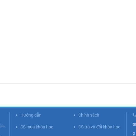
Hướng dẫn
Chính sách
CS mua khóa học
CS trả và đổi khóa học