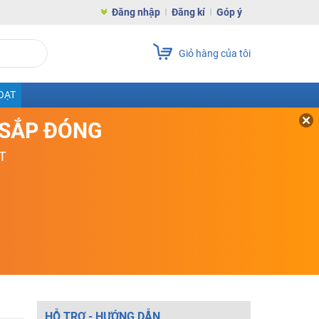
Đăng nhập
Đăng kí
Góp ý
Giỏ hàng của tôi
OẠT
D SẮP ĐÓNG
T
HỖ TRỢ - HƯỚNG DẪN