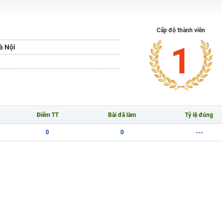
H ít nhất 25 điểm
 Tuyensinh247 (Từ 16-18/07/2025)
Cấp độ thành viên
1
à Nội
năm 2018
g lai!
 viên giỏi và nổi tiếng
Điểm TT
Bài đã làm
Tỷ lệ đúng
0
0
---