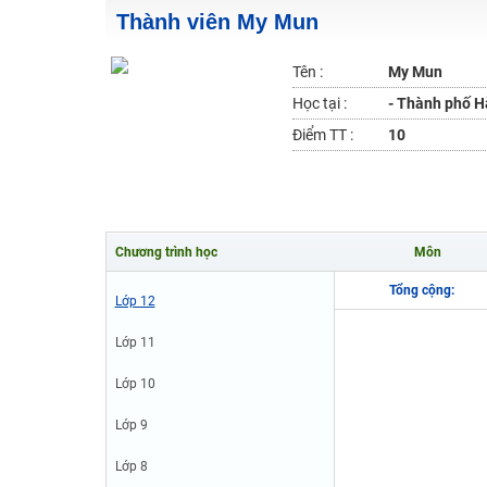
Thành viên My Mun
2K6! Lộ Trình Sun 2024 - Ba bước luyện thi TN THPT - Đ
Hot! Lễ hội đồng giá 449K - 499K toàn bộ khoá học tại
Tên :
My Mun
Khuyến Mãi Khoá Học 1K Chỉ Từ 11-13/09/2024
Học tại :
- Thành phố H
Đồng giá khóa học 499K - 399K (13/11-15/11)
Điểm TT :
10
Khai giảng các khóa lớp 9 Toán - Lý - Hóa - Văn - Anh 
Khai giảng khóa Ngữ văn 7 - xây nền vững chắc cho tươn
Luyện thi vào lớp 10 môn Toán, Văn, Hóa, Anh, Lý với giáo
Chương trình học
Môn
Tổng cộng:
Lớp 12
Lớp 11
Lớp 10
Lớp 9
Lớp 8