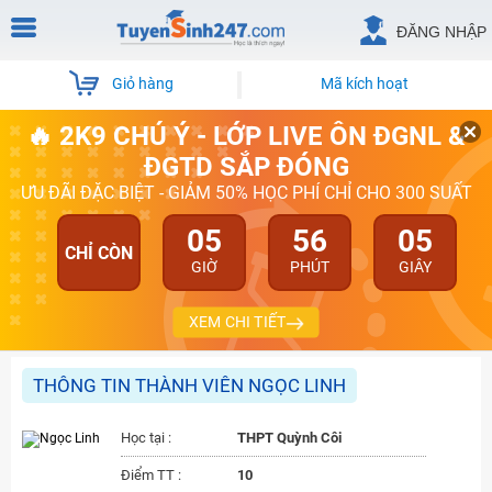
ĐĂNG NHẬP
Giỏ hàng
Mã kích hoạt
🔥 2K9 CHÚ Ý - LỚP LIVE ÔN ĐGNL &
ĐGTD SẮP ĐÓNG
ƯU ĐÃI ĐẶC BIỆT - GIẢM 50% HỌC PHÍ CHỈ CHO 300 SUẤT
05
56
05
CHỈ CÒN
GIỜ
PHÚT
GIÂY
XEM CHI TIẾT
THÔNG TIN THÀNH VIÊN NGỌC LINH
Học tại :
THPT Quỳnh Côi
Điểm TT :
10