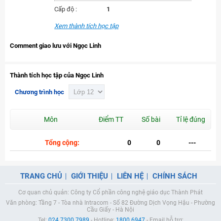
Cấp độ :
1
Xem thành tích học tập
Comment giao lưu với Ngọc Linh
Thành tích học tập của Ngọc Linh
Chương trình học
Môn
Điểm TT
Số bài
Tỉ lệ đúng
Tổng cộng:
0
0
---
TRANG CHỦ
GIỚI THIỆU
LIÊN HỆ
CHÍNH SÁCH
Cơ quan chủ quản: Công ty Cổ phần công nghệ giáo dục Thành Phát
Văn phòng: Tầng 7 - Tòa nhà Intracom - Số 82 Đường Dịch Vọng Hậu - Phường
Cầu Giấy - Hà Nội
Tel:
024.7300.7989
- Hotline:
1800.6947
- Email hỗ trợ: