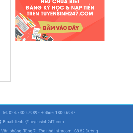
Tel: 024.7300.7989 - Hotline: 1800.6947
Email: lienhe@tuyensinh247.com
Văn phòng: Tầng 7 - Tòa nhà Intracom - Số 82 Đường