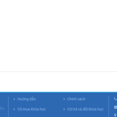
Hướng dẫn
Chính sách
CS mua khóa học
CS trả và đổi khóa học