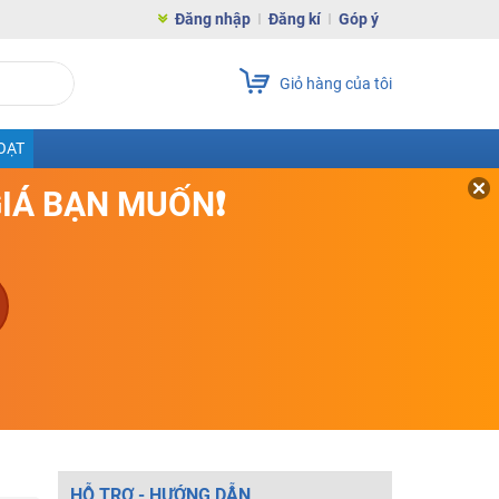
Đăng nhập
Đăng kí
Góp ý
Giỏ hàng của tôi
OẠT
GIÁ BẠN MUỐN❗
HỖ TRỢ - HƯỚNG DẪN