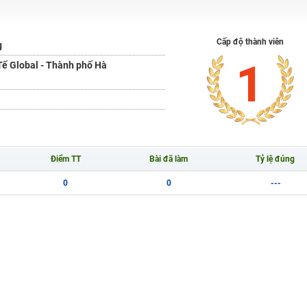
H ít nhất 25 điểm
Cấp độ thành viên
g
 Tuyensinh247 (Từ 16-18/07/2025)
1
ế Global - Thành phố Hà
năm 2018
g lai!
Điểm TT
Bài đã làm
Tỷ lệ đúng
 viên giỏi và nổi tiếng
0
0
---