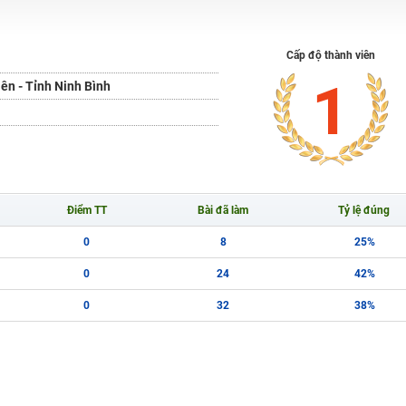
H ít nhất 25 điểm
 Tuyensinh247 (Từ 16-18/07/2025)
Cấp độ thành viên
1
ên - Tỉnh Ninh Bình
năm 2018
g lai!
 viên giỏi và nổi tiếng
Điểm TT
Bài đã làm
Tỷ lệ đúng
0
8
25%
0
24
42%
0
32
38%