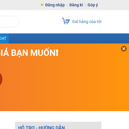
Đăng nhập
Đăng kí
Góp ý
Giỏ hàng của tôi
OẠT
GIÁ BẠN MUỐN❗
HỖ TRỢ - HƯỚNG DẪN