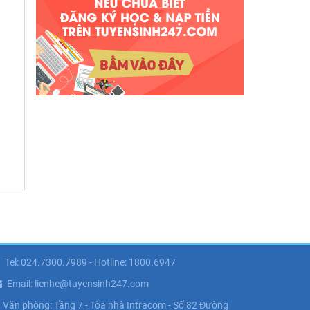
Tel: 024.7300.7989 - Hotline: 1800.6947
Email: lienhe@tuyensinh247.com
Văn phòng: Tầng 7 - Tòa nhà Intracom - Số 82 Đường