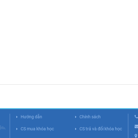
Hướng dẫn
Chính sách
CS mua khóa học
CS trả và đổi khóa học