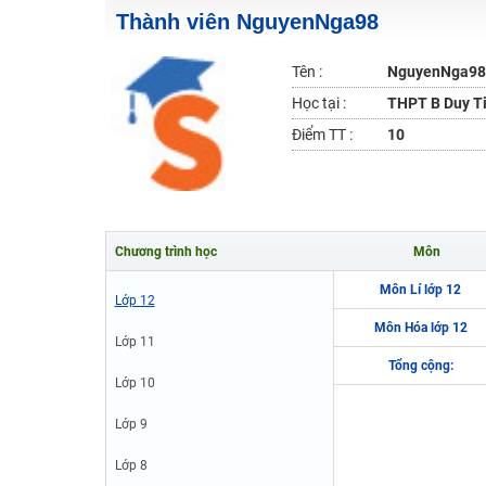
Thành viên NguyenNga98
2K6! Lộ Trình Sun 2024 - Ba bước luyện thi TN THPT - Đ
Hot! Lễ hội đồng giá 449K - 499K toàn bộ khoá học tại
Tên :
NguyenNga98
Khuyến Mãi Khoá Học 1K Chỉ Từ 11-13/09/2024
Học tại :
THPT B Duy Ti
Đồng giá khóa học 499K - 399K (13/11-15/11)
Điểm TT :
10
Khai giảng các khóa lớp 9 Toán - Lý - Hóa - Văn - Anh 
Khai giảng khóa Ngữ văn 7 - xây nền vững chắc cho tươn
Luyện thi vào lớp 10 môn Toán, Văn, Hóa, Anh, Lý với giáo
Chương trình học
Môn
Môn Lí lớp 12
Lớp 12
Môn Hóa lớp 12
Lớp 11
Tổng cộng:
Lớp 10
Lớp 9
Lớp 8