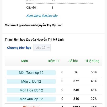
Cấp độ :
1
Xem thành tích học tập
Comment giao lưu với Nguyễn Thị Mỹ Linh
Thành tích học tập của Nguyễn Thị Mỹ Linh
Chương trình học
Môn
Điểm TT
Số bài
Tỉ lệ đúng
0
16
56%
Môn Toán lớp 12
0
372
48%
Môn Lí lớp 12
0
546
43%
Môn Hóa lớp 12
0
340
27%
Môn Anh lớp 12