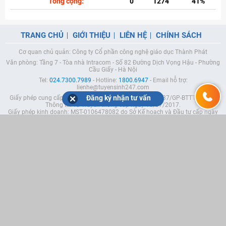
Tổng cộng:
0
1274
41%
TRANG CHỦ
GIỚI THIỆU
LIÊN HỆ
CHÍNH SÁCH
Cơ quan chủ quản: Công ty Cổ phần công nghệ giáo dục Thành Phát
Văn phòng: Tầng 7 - Tòa nhà Intracom - Số 82 Đường Dịch Vọng Hậu - Phường
Cầu Giấy - Hà Nội
Tel:
024.7300.7989
- Hotline:
1800.6947
- Email hỗ trợ:
lienhe@tuyensinh247.com
Đăng ký nhận tư vấn
Giấy phép cung cấp dịch vụ mạng xã hội trực tuyến số 337/GP-BTTTT do Bộ
Thông tin và Truyền thông cấp ngày 10/07/2017.
Giấy phép kinh doanh: MST-0106478082 do Sở Kế hoạch và Đầu tư cấp ngày
05/04/2023 (Lần 5).
Chịu trách nhiệm nội dung: Phạm Đức Tuệ.
Tải ứng dụng