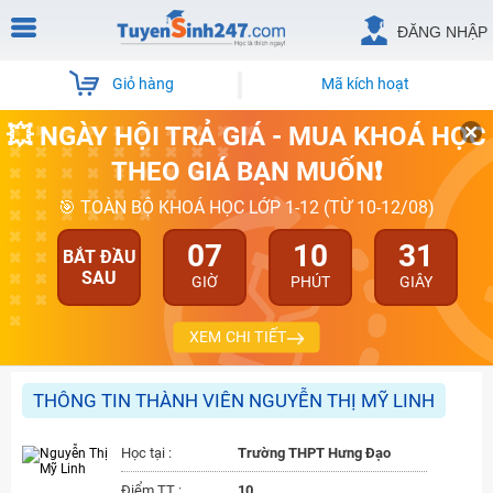
ĐĂNG NHẬP
Giỏ hàng
Mã kích hoạt
💥 NGÀY HỘI TRẢ GIÁ - MUA KHOÁ HỌC
THEO GIÁ BẠN MUỐN❗
🎯 TOÀN BỘ KHOÁ HỌC LỚP 1-12 (TỪ 10-12/08)
07
10
31
BẮT ĐẦU
SAU
GIỜ
PHÚT
GIÂY
XEM CHI TIẾT
THÔNG TIN THÀNH VIÊN NGUYỄN THỊ MỸ LINH
Học tại :
Trường THPT Hưng Đạo
Điểm TT :
10