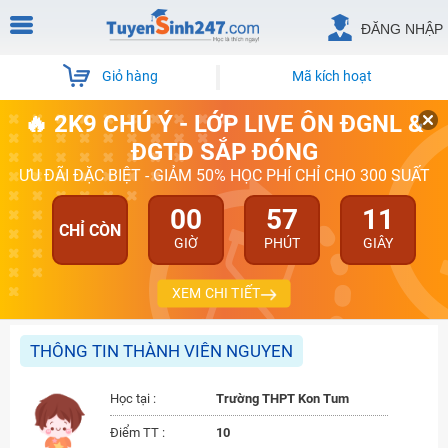
ĐĂNG NHẬP
Giỏ hàng
Mã kích hoạt
🔥 2K9 CHÚ Ý - LỚP LIVE ÔN ĐGNL &
ĐGTD SẮP ĐÓNG
ƯU ĐÃI ĐẶC BIỆT - GIẢM 50% HỌC PHÍ CHỈ CHO 300 SUẤT
00
57
11
CHỈ CÒN
GIỜ
PHÚT
GIÂY
XEM CHI TIẾT
THÔNG TIN THÀNH VIÊN NGUYEN
Học tại :
Trường THPT Kon Tum
Điểm TT :
10