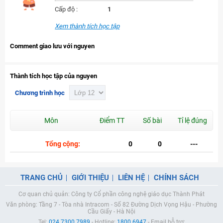
Cấp độ :
1
Xem thành tích học tập
Comment giao lưu với nguyen
Thành tích học tập của nguyen
Chương trình học
Môn
Điểm TT
Số bài
Tỉ lệ đúng
Tổng cộng:
0
0
---
TRANG CHỦ
GIỚI THIỆU
LIÊN HỆ
CHÍNH SÁCH
Cơ quan chủ quản: Công ty Cổ phần công nghệ giáo dục Thành Phát
Văn phòng: Tầng 7 - Tòa nhà Intracom - Số 82 Đường Dịch Vọng Hậu - Phường
Cầu Giấy - Hà Nội
Tel:
024.7300.7989
- Hotline:
1800.6947
- Email hỗ trợ: