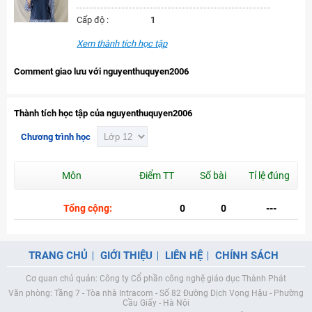
Cấp độ :
1
Xem thành tích học tập
Comment giao lưu với nguyenthuquyen2006
Thành tích học tập của nguyenthuquyen2006
Chương trình học
Môn
Điểm TT
Số bài
Tỉ lệ đúng
Tổng cộng:
0
0
---
TRANG CHỦ
GIỚI THIỆU
LIÊN HỆ
CHÍNH SÁCH
Cơ quan chủ quản: Công ty Cổ phần công nghệ giáo dục Thành Phát
Văn phòng: Tầng 7 - Tòa nhà Intracom - Số 82 Đường Dịch Vọng Hậu - Phường
Cầu Giấy - Hà Nội