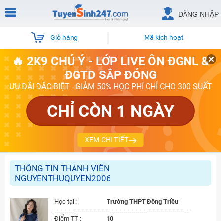
ĐĂNG NHẬP
Giỏ hàng
Mã kích hoạt
🔥 2K9 CHÚ Ý - LỚP LIVE ÔN ĐGNL &
ĐGTD SẮP ĐÓNG
ƯU ĐÃI ĐẶC BIỆT - GIẢM 50% HỌC PHÍ CHỈ CHO 300 SUẤT
CHỈ CÒN 1 NGÀY
XEM CHI TIẾT
THÔNG TIN THÀNH VIÊN
NGUYENTHUQUYEN2006
Học tại :
Trường THPT Đông Triều
Điểm TT :
10