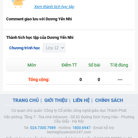
Xem thành tích học tập
Comment giao lưu với Dương Yến Nhi
Thành tích học tập của Dương Yến Nhi
Chương trình học
Môn
Điểm TT
Số bài
Tỉ lệ đúng
Tổng cộng:
0
0
---
TRANG CHỦ
GIỚI THIỆU
LIÊN HỆ
CHÍNH SÁCH
Cơ quan chủ quản: Công ty Cổ phần công nghệ giáo dục Thành Phát
Văn phòng: Tầng 7 - Tòa nhà Intracom - Số 82 Đường Dịch Vọng Hậu - Phường
Cầu Giấy - Hà Nội
Tel:
024.7300.7989
- Hotline:
1800.6947
- Email hỗ trợ:
lienhe@tuyensinh247.com