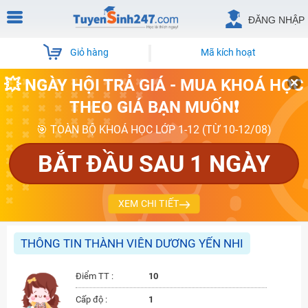
ĐĂNG NHẬP
Giỏ hàng
Mã kích hoạt
💥 NGÀY HỘI TRẢ GIÁ - MUA KHOÁ HỌC
THEO GIÁ BẠN MUỐN❗
🎯 TOÀN BỘ KHOÁ HỌC LỚP 1-12 (TỪ 10-12/08)
BẮT ĐẦU SAU 1 NGÀY
XEM CHI TIẾT
THÔNG TIN THÀNH VIÊN DƯƠNG YẾN NHI
Điểm TT :
10
Cấp độ :
1