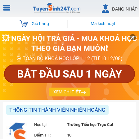
ĐĂNG NHẬP
Giỏ hàng
Mã kích hoạt
💥 NGÀY HỘI TRẢ GIÁ - MUA KHOÁ HỌC
THEO GIÁ BẠN MUỐN❗
🎯 TOÀN BỘ KHOÁ HỌC LỚP 1-12 (TỪ 10-12/08)
BẮT ĐẦU SAU 1 NGÀY
XEM CHI TIẾT
THÔNG TIN THÀNH VIÊN NHIÊN HOÀNG
Học tại :
Trường Tiểu học Trực Cát
Điểm TT :
10