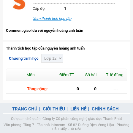
Cấp độ :
1
Xem thành tích học tập
Comment giao lưu với nguyễn hoàng anh tuấn
Thành tích học tập của nguyễn hoàng anh tuấn
Chương trình học
Môn
Điểm TT
Số bài
Tỉ lệ đúng
Tổng cộng:
0
0
---
TRANG CHỦ
GIỚI THIỆU
LIÊN HỆ
CHÍNH SÁCH
Cơ quan chủ quản: Công ty Cổ phần công nghệ giáo dục Thành Phát
Văn phòng: Tầng 7 - Tòa nhà Intracom - Số 82 Đường Dịch Vọng Hậu - Phường
Cầu Giấy - Hà Nội