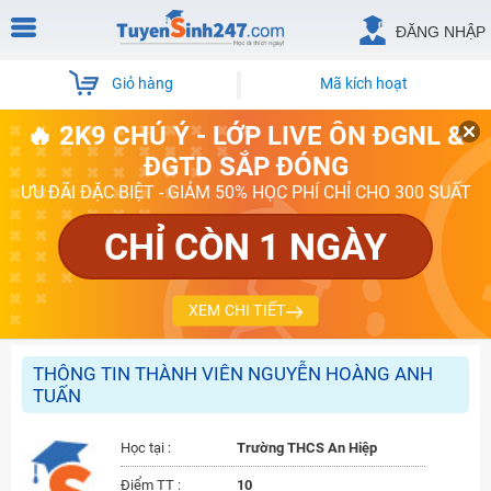
ĐĂNG NHẬP
Giỏ hàng
Mã kích hoạt
🔥 2K9 CHÚ Ý - LỚP LIVE ÔN ĐGNL &
ĐGTD SẮP ĐÓNG
ƯU ĐÃI ĐẶC BIỆT - GIẢM 50% HỌC PHÍ CHỈ CHO 300 SUẤT
CHỈ CÒN 1 NGÀY
XEM CHI TIẾT
THÔNG TIN THÀNH VIÊN NGUYỄN HOÀNG ANH
TUẤN
Học tại :
Trường THCS An Hiệp
Điểm TT :
10