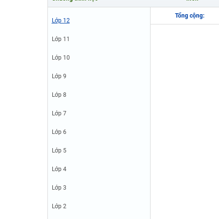
Luyện thi vào lớp 10 môn Toán, Văn, Hóa, Anh, Lý với giáo
Tổng cộng:
Lớp 12
Lớp 11
Lớp 10
Lớp 9
Lớp 8
Lớp 7
Lớp 6
Lớp 5
Lớp 4
Lớp 3
Lớp 2