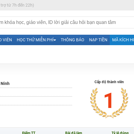
 trợ từ 7h đến 22h)
O VIÊN
HỌC THỬ MIỄN PHÍ
THÔNG BÁO
NẠP TIỀN
MÃ KÍCH H
H ít nhất 25 điểm
Cấp độ thành viên
 Ninh
 Tuyensinh247 (Từ 16-18/07/2025)
1
năm 2018
g lai!
Điểm TT
Bài đã làm
Tỷ lệ đúng